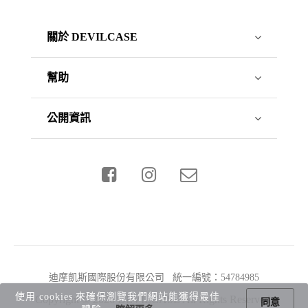
關於 DEVILCASE
幫助
公開資訊
迪摩凱斯國際股份有限公司 統一編號：54784985
使用 cookies 來確保瀏覽我們網站能獲得最佳
Copyright © 2026 DEVILCASE All Rights Reserved.
同意