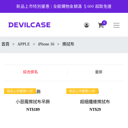
新品上市特別優惠 | 全館購物金額滿 ＄600 超取免運
0
首頁
>
APPLE
>
iPhone 16
>
擦拭布
綜合排名
最新
新品上市優惠6.5折
新品上市優惠5.9折
小惡魔擦拭布吊飾
超細纖維擦拭布
NT$189
NT$29