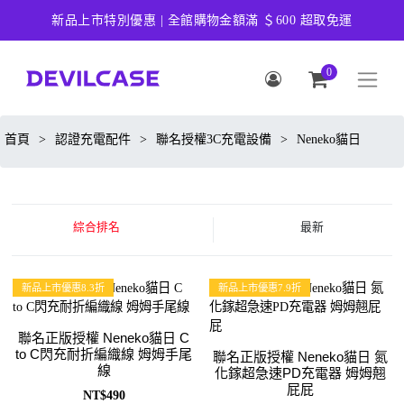
新品上市特別優惠 | 全館購物金額滿 ＄600 超取免運
0
首頁
>
認證充電配件
>
聯名授權3C充電設備
>
Neneko貓日
綜合排名
最新
新品上市優惠8.3折
新品上市優惠7.9折
聯名正版授權 Neneko貓日 C
to C閃充耐折編織線 姆姆手尾
聯名正版授權 Neneko貓日 氮
線
化鎵超急速PD充電器 姆姆翹
屁屁
NT$490