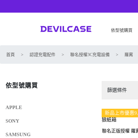
依型號購買
APPLE
SONY
首頁
>
認證充電配件
>
聯名授權3C充電設備
>
羅寗
iPhone 17
SONY Xperia 1 VIII
iPhone Air
SONY Xperia 10 VII
iPhone 17 Pro
SONY Xperia 1 VII
依型號購買
iPhone 17 Pro Max
SONY Xperia 1 VI
篩選條件
iPhone 17e
SONY Xperia 10 VI
iPhone 16
SONY Xperia 5 V
APPLE
新品上市優惠9.
iPhone 16 Plus
SONY Xperia 1 V
SONY
iPhone 16 Pro
SONY Xperia 10 V
聯名正版授權 羅
iPhone 16 Pro Max
SONY Xperia 5 IV
SAMSUNG