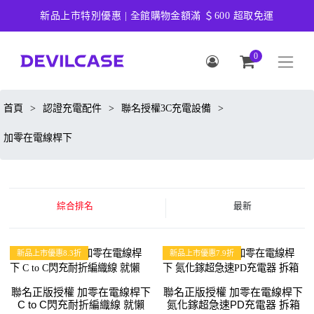
新品上市特別優惠 | 全館購物金額滿 ＄600 超取免運
0
首頁
>
認證充電配件
>
聯名授權3C充電設備
>
加零在電線桿下
綜合排名
最新
新品上市優惠8.3折
新品上市優惠7.9折
聯名正版授權 加零在電線桿下
聯名正版授權 加零在電線桿下
C to C閃充耐折編織線 就懶
氮化鎵超急速PD充電器 拆箱