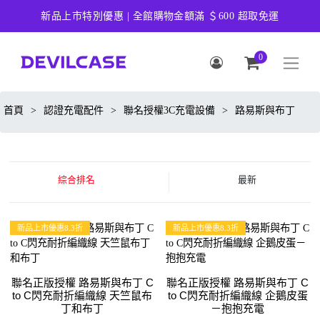
新品上市特別優惠 | 全館購物金額滿 ＄600 超取免運
0
首頁
>
認證充電配件
>
聯名授權3C充電設備
>
路易斯與布丁
綜合排名
最新
新品上市優惠8.3折
新品上市優惠8.3折
聯名正版授權 路易斯與布丁 C
聯名正版授權 路易斯與布丁 C
to C閃充耐折編織線 天竺鼠布
to C閃充耐折編織線 企鵝皮蛋
丁和布丁
－抱抱充電