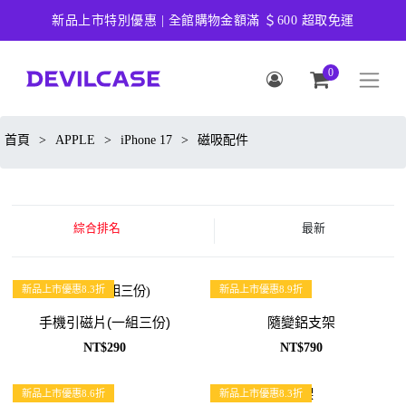
新品上市特別優惠 | 全館購物金額滿 ＄600 超取免運
0
首頁
>
APPLE
>
iPhone 17
>
磁吸配件
綜合排名
最新
新品上市優惠8.3折
新品上市優惠8.9折
手機引磁片(一組三份)
隨變鋁支架
NT$290
NT$790
新品上市優惠8.6折
新品上市優惠8.3折