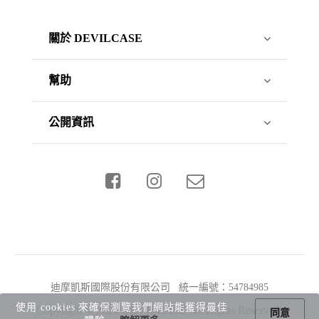
關於 DEVILCASE
幫助
公開資訊
迪摩凱斯國際股份有限公司 統一編號：54784985
使用 cookies 來確保瀏覽我們網站能獲得最佳
Copyright © 2026 DEVILCASE All Rights Reserved.
同意