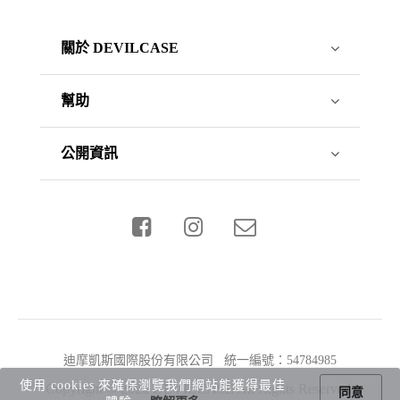
關於 DEVILCASE
幫助
公開資訊
迪摩凱斯國際股份有限公司 統一編號：54784985
使用 cookies 來確保瀏覽我們網站能獲得最佳
Copyright © 2026 DEVILCASE All Rights Reserved.
同意