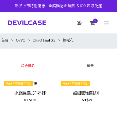
新品上市特別優惠 | 全館購物金額滿 ＄600 超取免運
0
首頁
>
OPPO
>
OPPO Find X9
>
擦拭布
綜合排名
最新
新品上市優惠6.5折
新品上市優惠5.9折
小惡魔擦拭布吊飾
超細纖維擦拭布
NT$189
NT$29