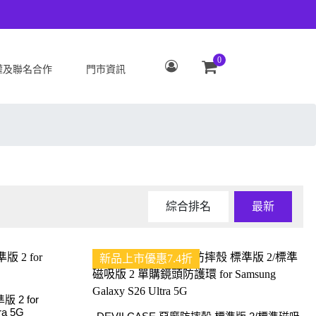
0
權及聯名合作
門市資訊
S
OPPO
Zenfone 12 Ultra
OPPO Reno15 Pro Max 5G
 ROG Phone 9/9 Pro
OPPO Reno15 Pro 5G
Zenfone 11 Ultra
OPPO Reno15 F 5G
 ROG Phone 8/8 Pro
OPPO Reno15 5G
綜合排名
最新
 Zenfone 10
OPPO Find X9
 ROG Phone 7/7
OPPO Find X9 Pro
新品上市優惠7.4折
ate
OPPO Reno14 Pro 5G
 Zenfone 9
OPPO Reno14 F 5G
 2 for
 ROG Phone 6/6
OPPO Reno14 5G
ra 5G