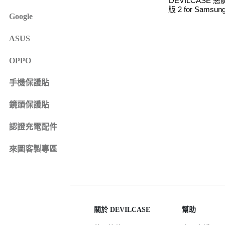
DEVILCASE 
iPhone 16e
SONY Xperia 1 IV
版 2 for Samsun
Google
iPhone 15
SONY Xperia 10 IV
iPhone 15 Plus
SONY Xperia 5 III
ASUS
鏡頭保護貼
來圖客製專區
iPhone 15 Pro
SONY Xperia 10 III
iPhone系列
OPPO
iPhone 15 Pro Max
SONY系列
iPhone 14
手機保護貼
Samsung系列
iPhone 14 Plus
鏡頭保護貼
iPhone 14 Pro
認證充電配件
iPhone 14 Pro Max
iPhone 13
來圖客製專區
iPhone 13 Pro
iPhone 13 Pro Max
iPhone 13 mini
iPhone 12
關於 DEVILCASE
幫助
iPhone 12 Pro