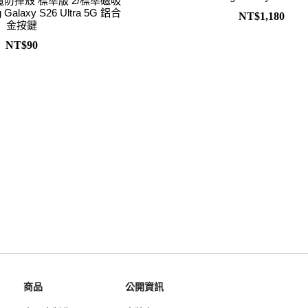
惡魔防摔殼 標準版 2/標準磁吸
Samsung Galaxy S25 Ultra 5G
Google Pixel 8 Pro
Pro/6
g Galaxy S26 Ultra 5G 鋁合
NT$1,180
金按鍵
Samsung Galaxy S25 Plus 5G
Google Pixel 7a
NT$90
Samsung Galaxy S25 5G
Google Pixel 7 Pro
Samsung Galaxy S24 FE 5G
Google Pixel 7
Samsung Galaxy A55 5G
Samsung Galaxy A35 5G
Samsung Galaxy S24 Ultra 5G
Samsung Galaxy S24 Plus 5G
Samsung Galaxy S24 5G
Samsung Galaxy A25 5G
Samsung Galaxy A15 5G
Samsung Galaxy A54 5G
Samsung Galaxy A34 5G
Samsung Galaxy S23 Ultra 5G
商品
公開資訊
Samsung Galaxy S23 Plus 5G