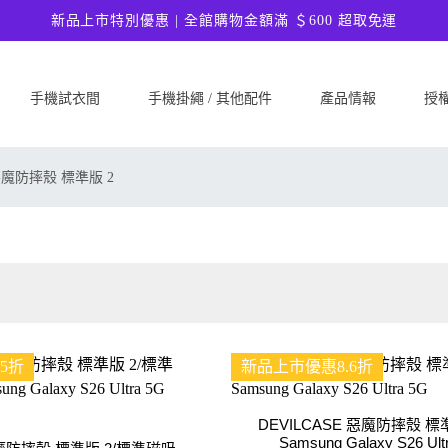
新品上市特別優惠 | 全館購物金額滿 ＄600 超取免運
手機試衣間
手機掛繩 / 其他配件
產品情報
授
SAMSUNG
Google
ASU
魔防摔殼 標準版 2
Samsung Galaxy A57 5G
Google Pixel 10a
ASUS 
Samsung Galaxy A37 5G
Google Pixel 10 Pro XL
ASUS
Samsung Galaxy S26 Ultra 5G
Google Pixel 10 Pro
ASUS 
Samsung Galaxy S26 Plus 5G
Google Pixel 10
ASUS
Samsung Galaxy S26 5G
Google Pixel 9a
ASUS
Samsung Galaxy S25 FE
Google Pixel 9 Pro XL
ASUS
5折
新品上市優惠8.6折
Samsung Galaxy A56 5G
Google Pixel 9 Pro
Ultim
Samsung Galaxy A36 5G
Google Pixel 9
ASUS
DEVILCASE 惡魔防摔殼 標準版
Samsung Galaxy S25 Edge
Google Pixel 8a
ASUS
Samsung Galaxy S26 Ult