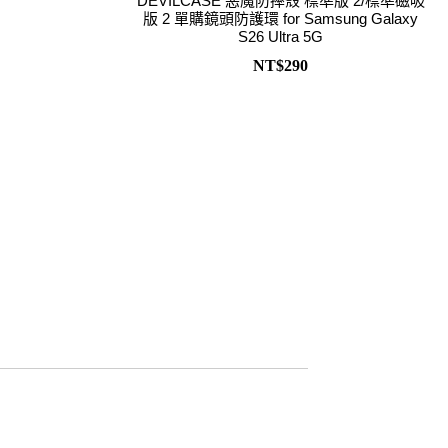
DEVILCASE 惡魔防摔殼 標準版 2/標準磁吸
D/6D Ultimate
OPPO Reno13 Pro 5G
版 2 單購鏡頭防護環 for Samsung Galaxy
S26 Ultra 5G
OPPO Reno13 5G
NT$290
OPPO Reno12 5G
OPPO Reno10 5G
OPPO Reno8 Pro 5G
OPPO Reno8 5G