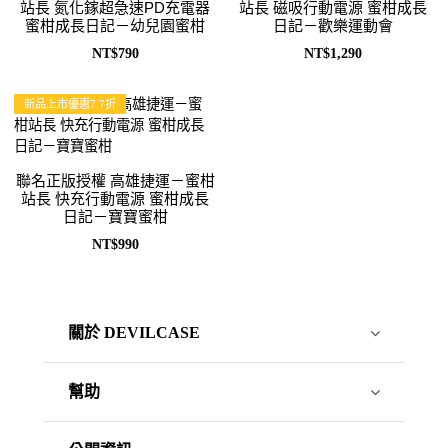
站長 氮化鎵超急速PD充電器
站長 磁吸行動電源 蜜柑成長
蜜柑成長日記－幼兒園蜜柑
日記－歡樂運動會
NT$790
NT$1,290
新品上市優惠7.7折
聯名正版授權 高雄捷運－蜜柑
站長 快充行動電源 蜜柑成長
日記－寶寶蜜柑
NT$990
關於 DEVILCASE
幫助