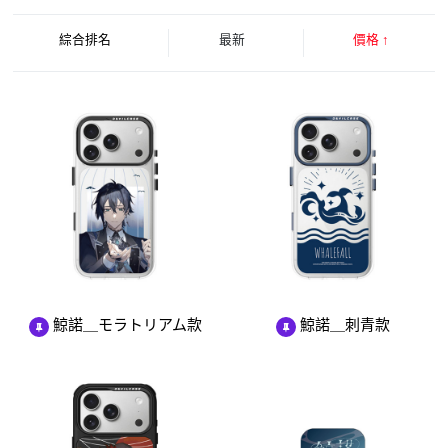
綜合排名
最新
價格
↑
鯨諾＿モラトリアム款
鯨諾＿刺青款