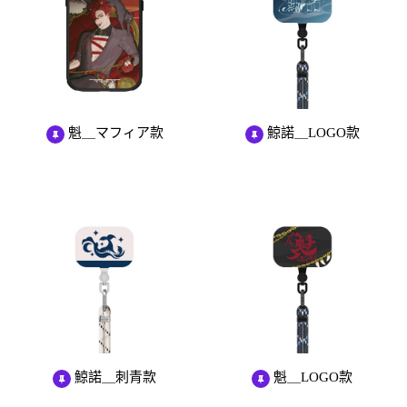
魁＿マフィア款
鯨諾＿LOGO款
鯨諾＿刺青款
魁＿LOGO款