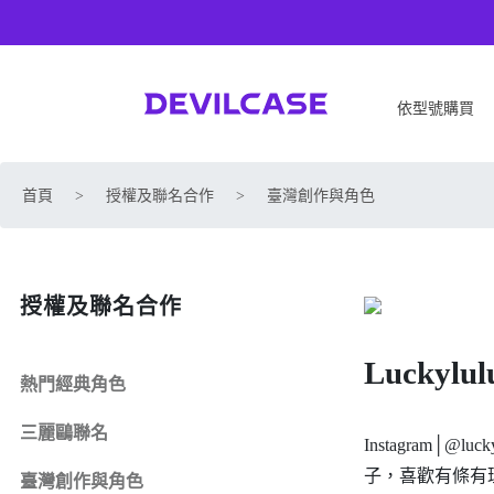
依型號購買
APPLE
SONY
首頁
>
授權及聯名合作
>
臺灣創作與角色
iPhone 17
SONY Xperia 1 VIII
iPhone Air
SONY Xperia 10 VII
iPhone 17 Pro
SONY Xperia 1 VII
授權及聯名合作
iPhone 17 Pro Max
SONY Xperia 1 VI
iPhone 17e
SONY Xperia 10 VI
Luckylul
iPhone 16
SONY Xperia 5 V
熱門經典角色
iPhone 16 Plus
SONY Xperia 1 V
三麗鷗聯名
iPhone 16 Pro
SONY Xperia 10 V
Instagram
iPhone 16 Pro Max
SONY Xperia 5 IV
子，喜歡有條有
臺灣創作與角色