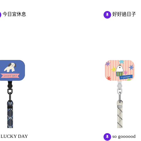
Samsung Galaxy S23 5G
Samsung Galaxy S23 FE
今日宜休息
好好過日子
Samsung Galaxy A23 5G
Samsung Galaxy A53 5G
Samsung Galaxy S22 5G
Samsung Galaxy S22 Plus 5G
Samsung Galaxy S22 Ultra 5G
Samsung Galaxy A13
Samsung Galaxy A33 5G
Samsung Galaxy M12
Samsung Galaxy A52 5G/A52s
5G
LUCKY DAY
so goooood