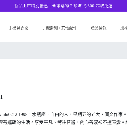
新品上市特別優惠 | 全館購物金額滿 ＄600 超取免運
手機試衣間
手機掛繩 / 其他配件
產品情報
授
SAMSUNG
Google
ASU
Samsung Galaxy A57 5G
Google Pixel 10a
ASUS 
Samsung Galaxy A37 5G
Google Pixel 10 Pro XL
ASUS
Samsung Galaxy S26 Ultra 5G
Google Pixel 10 Pro
ASUS 
Samsung Galaxy S26 Plus 5G
Google Pixel 10
ASUS
Samsung Galaxy S26 5G
Google Pixel 9a
ASUS
u
Samsung Galaxy S25 FE
Google Pixel 9 Pro XL
ASUS
Samsung Galaxy A56 5G
Google Pixel 9 Pro
Ultim
Samsung Galaxy A36 5G
Google Pixel 9
ASUS
│@luckylulu0212 1998，水瓶座，自由的人，星期五的老
Samsung Galaxy S25 Edge
Google Pixel 8a
ASUS
理有邏輯的生活。享受平凡、嚮往普通，內心善感卻不擅表露。