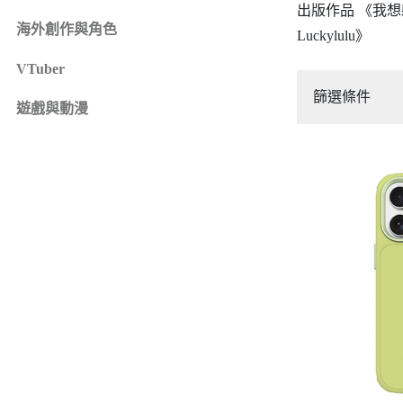
出版作品 《我
iPhone 16e
SONY Xperia 1 IV
海外創作與角色
Luckylulu》
iPhone 15
SONY Xperia 10 IV
iPhone 15 Plus
SONY Xperia 5 III
VTuber
鏡頭保護貼
來圖客製專區
iPhone 15 Pro
SONY Xperia 10 III
篩選條件
iPhone系列
遊戲與動漫
iPhone 15 Pro Max
SONY系列
iPhone 14
Samsung系列
iPhone 14 Plus
iPhone 14 Pro
iPhone 14 Pro Max
iPhone 13
iPhone 13 Pro
iPhone 13 Pro Max
iPhone 13 mini
iPhone 12
iPhone 12 Pro