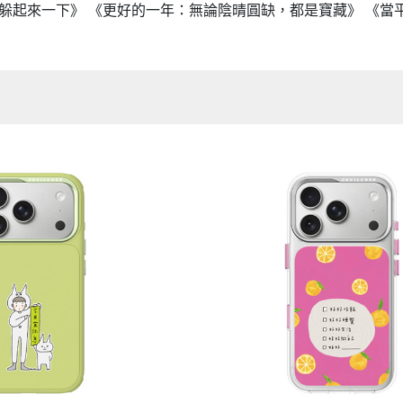
想躲起來一下》 《更好的一年：無論陰晴圓缺，都是寶藏》 《當
Samsung Galaxy S25 Ultra 5G
Google Pixel 8 Pro
Pro/6
Samsung Galaxy S25 Plus 5G
Google Pixel 7a
Samsung Galaxy S25 5G
Google Pixel 7 Pro
Samsung Galaxy S24 FE 5G
Google Pixel 7
Samsung Galaxy A55 5G
Samsung Galaxy A35 5G
Samsung Galaxy S24 Ultra 5G
Samsung Galaxy S24 Plus 5G
Samsung Galaxy S24 5G
Samsung Galaxy A25 5G
Samsung Galaxy A15 5G
Samsung Galaxy A54 5G
Samsung Galaxy A34 5G
Samsung Galaxy S23 Ultra 5G
Samsung Galaxy S23 Plus 5G