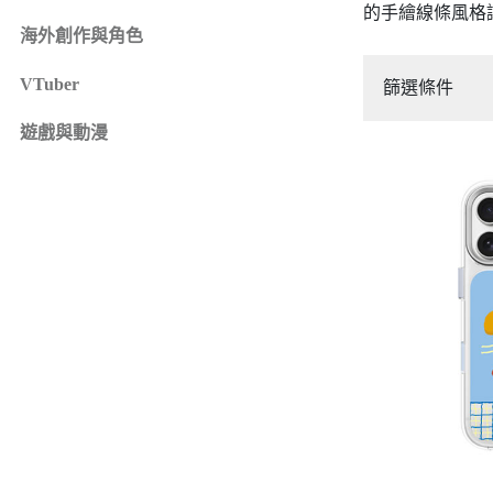
的手繪線條風格
iPhone 16e
SONY Xperia 1 IV
海外創作與角色
iPhone 15
SONY Xperia 10 IV
iPhone 15 Plus
SONY Xperia 5 III
VTuber
篩選條件
鏡頭保護貼
來圖客製專區
iPhone 15 Pro
SONY Xperia 10 III
iPhone系列
遊戲與動漫
iPhone 15 Pro Max
SONY系列
iPhone 14
Samsung系列
iPhone 14 Plus
iPhone 14 Pro
iPhone 14 Pro Max
iPhone 13
iPhone 13 Pro
iPhone 13 Pro Max
iPhone 13 mini
iPhone 12
iPhone 12 Pro