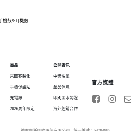
手機殼&耳機殼
商品
公開資訊
來圖客製化
中獎名單
官方媒體
手機保護貼
產品保險
充電線
印刷墨水認證
2026馬年限定
海外經銷合作
迪摩凱斯國際股份有限公司 統一編號：54784985