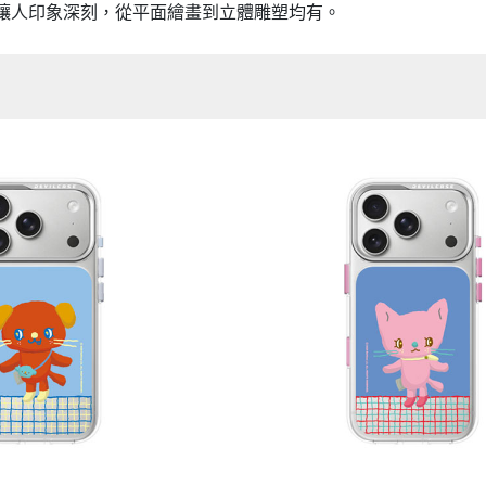
讓人印象深刻，從平面繪畫到立體雕塑均有。
Samsung Galaxy S25 Ultra 5G
Google Pixel 8 Pro
Pro/6
Samsung Galaxy S25 Plus 5G
Google Pixel 7a
Samsung Galaxy S25 5G
Google Pixel 7 Pro
Samsung Galaxy S24 FE 5G
Google Pixel 7
Samsung Galaxy A55 5G
Samsung Galaxy A35 5G
Samsung Galaxy S24 Ultra 5G
Samsung Galaxy S24 Plus 5G
Samsung Galaxy S24 5G
Samsung Galaxy A25 5G
Samsung Galaxy A15 5G
Samsung Galaxy A54 5G
Samsung Galaxy A34 5G
Samsung Galaxy S23 Ultra 5G
Samsung Galaxy S23 Plus 5G