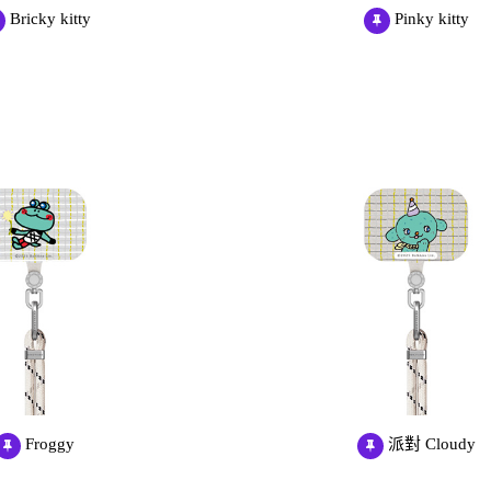
Samsung Galaxy S23 5G
Bricky kitty
Pinky kitty
Samsung Galaxy S23 FE
Samsung Galaxy A23 5G
Samsung Galaxy A53 5G
Samsung Galaxy S22 5G
Samsung Galaxy S22 Plus 5G
Samsung Galaxy S22 Ultra 5G
Samsung Galaxy A13
Samsung Galaxy A33 5G
Samsung Galaxy M12
Samsung Galaxy A52 5G/A52s
5G
Froggy
派對 Cloudy