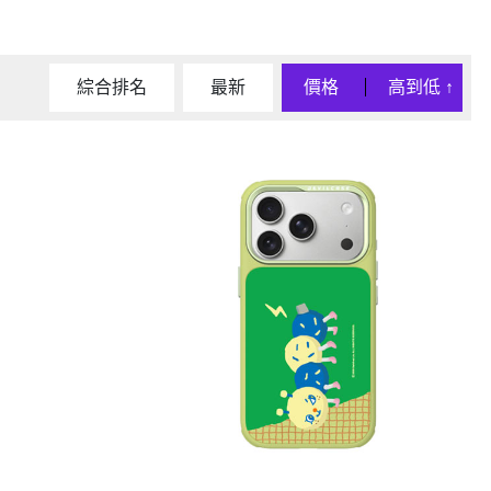
D/6D Ultimate
OPPO Reno13 Pro 5G
OPPO Reno13 5G
OPPO Reno12 5G
綜合排名
最新
價格
高到低
↑
OPPO Reno10 5G
OPPO Reno8 Pro 5G
OPPO Reno8 5G