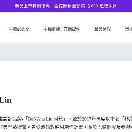
新品上市特別優惠 | 全館購物金額滿 ＄600 超取免運
手機試衣間
手機掛繩 / 其他配件
產品情報
授
SAMSUNG
Google
ASU
Samsung Galaxy A57 5G
Google Pixel 10a
ASUS 
Samsung Galaxy A37 5G
Google Pixel 10 Pro XL
ASUS
Samsung Galaxy S26 Ultra 5G
Google Pixel 10 Pro
ASUS 
Samsung Galaxy S26 Plus 5G
Google Pixel 10
ASUS
Samsung Galaxy S26 5G
Google Pixel 9a
ASUS
Lin
Samsung Galaxy S25 FE
Google Pixel 9 Pro XL
ASUS
Samsung Galaxy A56 5G
Google Pixel 9 Pro
Ultim
Samsung Galaxy A36 5G
Google Pixel 9
ASUS
插畫設計品牌-「BaNAna Lin 阿蕉」，並於2017年再度以
Samsung Galaxy S25 Edge
Google Pixel 8a
ASUS
非典型藝術家。曾受邀倫敦駐村創作計畫，並於巴黎個展及參與