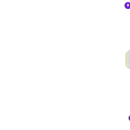
iPhone 12 Pro Max
iPhone 12 mini
iPhone SE 3
iPhone SE 2
iPhone 11
iPhone 11 Pro
iPhone 11 Pro Max
iPhone XS Max
iPhone XR
iPhone X/XS
iPhone 8 Plus
iPhone 7 Plus
iPhone 8
iPhone 7
AirPods 4 降噪款