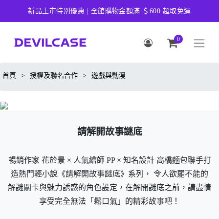
新品上市特別優惠 | 全館購物金額滿 ＄600 超取免運
0
首頁
>
授權及聯名合作
>
遊戲與動漫
請解開故事謎底
暢銷作家 花於景 × 人氣繪師 PP × 知名設計 高橋麵包聯手打
造熱門輕小說《請解開故事謎底》系列， 令人欲罷不能的
解謎關卡與魅力誘惑的角色設定，在解開謎底之前，請盡情
享受完全無法「鬆口氣」的精彩故事吧！