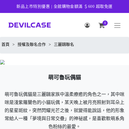
新品上市特別優惠 | 全館購物金額滿 ＄600 超取免運
0
首頁
>
授權及聯名合作
>
三麗鷗聯名
萌可魯玩偶貓
萌可魯玩偶貓是三麗鷗家族中溫柔療癒的角色之一，其中咪
咪是淺紫羅蘭色的小貓玩偶，某天晚上被月亮照射到耳朵上
的星星斑紋，突然閃耀光芒之後，就變得能說話，他的形象
常給人一種「夢境與日常交疊」的神祕感，是喜歡軟萌系角
色粉絲的最愛。