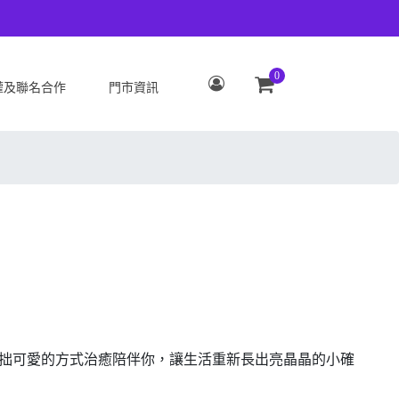
0
權及聯名合作
門市資訊
S
OPPO
Zenfone 12 Ultra
OPPO Reno15 Pro Max 5G
 ROG Phone 9/9 Pro
OPPO Reno15 Pro 5G
Zenfone 11 Ultra
OPPO Reno15 F 5G
 ROG Phone 8/8 Pro
OPPO Reno15 5G
 Zenfone 10
OPPO Find X9
 ROG Phone 7/7
OPPO Find X9 Pro
ate
OPPO Reno14 Pro 5G
 Zenfone 9
OPPO Reno14 F 5G
笨拙可愛的方式治癒陪伴你，讓生活重新長出亮晶晶的小確
 ROG Phone 6/6
OPPO Reno14 5G