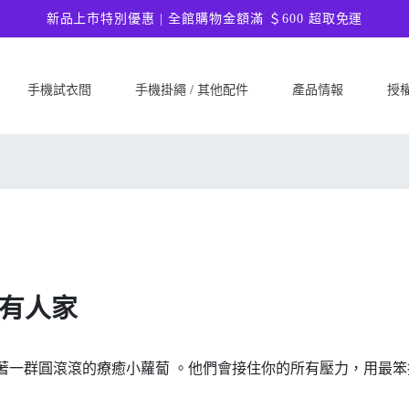
新品上市特別優惠 | 全館購物金額滿 ＄600 超取免運
手機試衣間
手機掛繩 / 其他配件
產品情報
授
SAMSUNG
Google
ASU
Samsung Galaxy A57 5G
Google Pixel 10a
ASUS 
Samsung Galaxy A37 5G
Google Pixel 10 Pro XL
ASUS
Samsung Galaxy S26 Ultra 5G
Google Pixel 10 Pro
ASUS 
Samsung Galaxy S26 Plus 5G
Google Pixel 10
ASUS
Samsung Galaxy S26 5G
Google Pixel 9a
ASUS
有人家
Samsung Galaxy S25 FE
Google Pixel 9 Pro XL
ASUS
Samsung Galaxy A56 5G
Google Pixel 9 Pro
Ultim
Samsung Galaxy A36 5G
Google Pixel 9
ASUS
著一群圓滾滾的療癒小蘿蔔 。他們會接住你的所有壓力，用最
Samsung Galaxy S25 Edge
Google Pixel 8a
ASUS