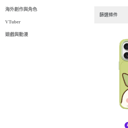
iPhone 16e
SONY Xperia 1 IV
海外創作與角色
iPhone 15
SONY Xperia 10 IV
篩選條件
iPhone 15 Plus
SONY Xperia 5 III
VTuber
鏡頭保護貼
來圖客製專區
iPhone 15 Pro
SONY Xperia 10 III
iPhone系列
遊戲與動漫
iPhone 15 Pro Max
SONY系列
iPhone 14
Samsung系列
iPhone 14 Plus
iPhone 14 Pro
iPhone 14 Pro Max
iPhone 13
iPhone 13 Pro
iPhone 13 Pro Max
iPhone 13 mini
iPhone 12
iPhone 12 Pro