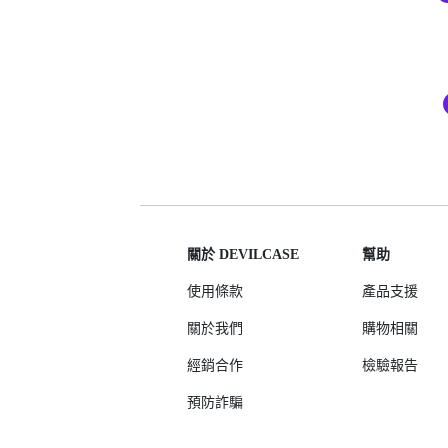
iPhone 12 Pro Max
iPhone 12 mini
iPhone SE 3
iPhone SE 2
iPhone 11
iPhone 11 Pro
iPhone 11 Pro Max
iPhone XS Max
iPhone XR
關於 DEVILCASE
幫助
iPhone X/XS
使用條款
產品支援
iPhone 8 Plus
關於我們
購物相關
iPhone 7 Plus
經銷合作
檢驗報告
iPhone 8
預防詐騙
iPhone 7
AirPods 4 降噪款