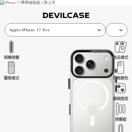
Apple
/
iPhone 17 Pro
相機按鍵
商品樣式
圖案樣式
外框顏色
鏡頭造型
按鍵組