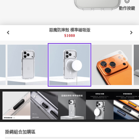
動作按鍵
惡魔防摔殼 標準磁吸版
$
1080
掛繩組合加購區