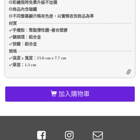
彩繪限時免費升級不加價
商品內含磁鐵
不同螢幕顯示略有色差，以實際收到商品為準
材質
手機殼
：聚酯彈性體+複合塑膠
鏡頭環：
鋁合金
按鍵：
鋁合金
規格
高度 x 寬度：
15.6 cm
x
7.7 cm
厚度：
1.3 cm
加入購物車