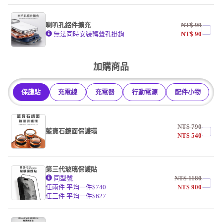
AF霧面開口版
AF霧面全滿版
喇叭孔鋁件擴充
NT$
99
系列
無法同時安裝轉聲孔掛鉤
NT$
90
undefined / undefined
加購商品
保護貼
充電線
充電器
行動電源
配件小物
NT$
790
藍寶石鏡面保護環
NT$
540
第三代玻璃保護貼
同型號
NT$
1180
任兩件 平均一件$740
NT$
900
任三件 平均一件$627