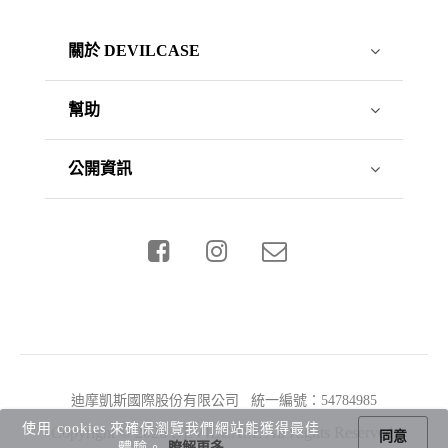
關於 DEVILCASE
幫助
公開資訊
迪摩凱斯國際股份有限公司 統一編號：54784985
使用 cookies 來確保瀏覽我們網站能獲得最佳
Copyright © 2026 DEVILCASE All Rights Reserved.
同意
體驗。
瞭解更多