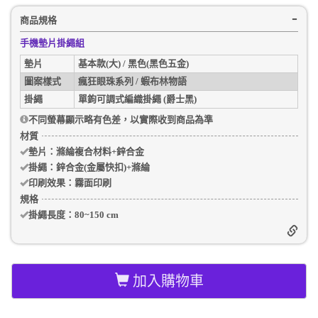
商品規格
手機墊片掛繩組
墊片
基本款(大) / 黑色(黑色五金)
圖案樣式
瘋狂眼珠系列 / 蝦布林物語
掛繩
單鉤可調式編織掛繩 (爵士黑)
不同螢幕顯示略有色差，以實際收到商品為準
材質
墊片：
滌綸複合材料+鋅合金
掛繩：
鋅合金(金屬快扣)+滌綸
印刷效果：
霧面印刷
規格
掛繩長度：
80~150 cm
加入購物車