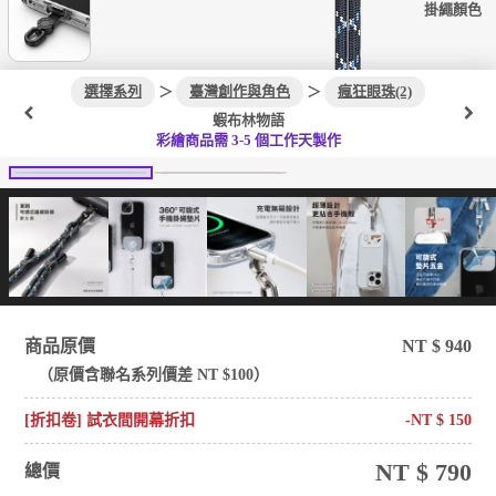
掛繩顏色
選擇系列
＞
臺灣創作與角色
＞
瘋狂眼珠(2)
蝦布林物語
彩繪商品需 3-5 個工作天製作
商品原價
NT $
940
（原價含
聯名系列
價差 NT $
100
）
[折扣卷] 試衣間開幕折扣
-NT $
150
NT $
790
總價