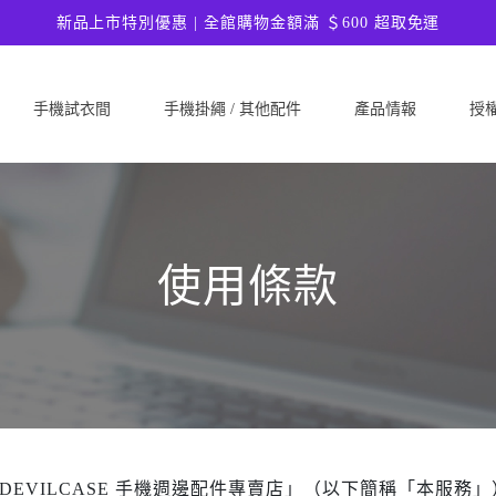
新品上市特別優惠 | 全館購物金額滿 ＄600 超取免運
手機試衣間
手機掛繩 / 其他配件
產品情報
授
SAMSUNG
Google
ASU
Samsung Galaxy A57 5G
Google Pixel 10a
ASUS 
Samsung Galaxy A37 5G
Google Pixel 10 Pro XL
ASUS
使用條款
Samsung Galaxy S26 Ultra 5G
Google Pixel 10 Pro
ASUS 
Samsung Galaxy S26 Plus 5G
Google Pixel 10
ASUS
Samsung Galaxy S26 5G
Google Pixel 9a
ASUS
Samsung Galaxy S25 FE
Google Pixel 9 Pro XL
ASUS
Samsung Galaxy A56 5G
Google Pixel 9 Pro
Ultim
Samsung Galaxy A36 5G
Google Pixel 9
ASUS
Samsung Galaxy S25 Edge
Google Pixel 8a
ASUS
DEVILCASE 手機週邊配件專賣店」（以下簡稱「本服務」