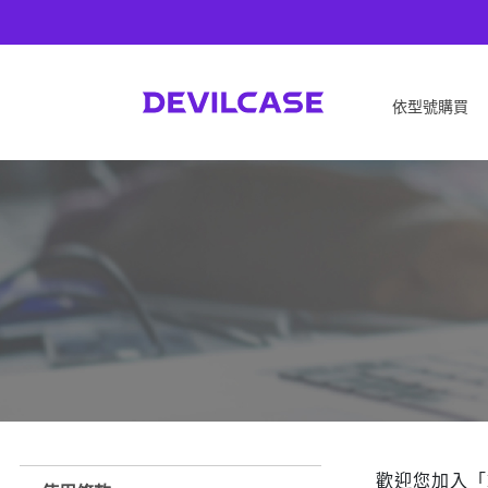
依型號購買
APPLE
SONY
iPhone 17
SONY Xperia 1 VIII
iPhone Air
SONY Xperia 10 VII
iPhone 17 Pro
SONY Xperia 1 VII
iPhone 17 Pro Max
SONY Xperia 1 VI
iPhone 17e
SONY Xperia 10 VI
iPhone 16
SONY Xperia 5 V
iPhone 16 Plus
SONY Xperia 1 V
iPhone 16 Pro
SONY Xperia 10 V
iPhone 16 Pro Max
SONY Xperia 5 IV
歡迎您加入「