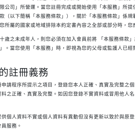
Samsung Galaxy S25 Ultra 5G
Google Pixel 8 Pro
Pro/6
限公司」所營運。當您註冊完成或開始使用「本服務」所提
Samsung Galaxy S25 Plus 5G
Google Pixel 7a
款（以下簡稱「本服務條款」），關於「本服務條款」係規
Samsung Galaxy S25 5G
Google Pixel 7 Pro
您所屬的國家或地域排除本約定書內容之全部或部分時，您
Samsung Galaxy S24 FE 5G
Google Pixel 7
十歲之未成年人，則您必須在加入會員前將 「本服務條款
Samsung Galaxy A55 5G
」。當您使用「本服務」時，即視為您的父母或監護人已經
Samsung Galaxy A35 5G
Samsung Galaxy S24 Ultra 5G
Samsung Galaxy S24 Plus 5G
的註冊義務
Samsung Galaxy S24 5G
冊申請程序所提示之項目，登錄您本人正確、真實及完整之個
Samsung Galaxy A25 5G
資料之正確、真實及完整。如因您登錄不實資料或冒用他人名
Samsung Galaxy A15 5G
Samsung Galaxy A54 5G
Samsung Galaxy A34 5G
提供個人資料不實或個人資料有異動但沒有更新以致於與原登
Samsung Galaxy S23 Ultra 5G
會員服務。
Samsung Galaxy S23 Plus 5G