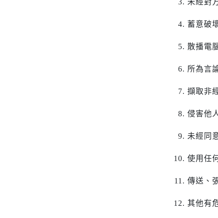
未經對
蓄意破
散播電
所為言
擷取非
侵害他
未經同
使用任
傳送、
其他有