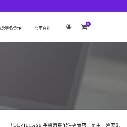
0
權及聯名合作
門市資訊
S
OPPO
Zenfone 12 Ultra
OPPO Reno15 Pro Max 5G
 ROG Phone 9/9 Pro
OPPO Reno15 Pro 5G
Zenfone 11 Ultra
OPPO Reno15 F 5G
 ROG Phone 8/8 Pro
OPPO Reno15 5G
 Zenfone 10
OPPO Find X9
 ROG Phone 7/7
OPPO Find X9 Pro
ate
OPPO Reno14 Pro 5G
 Zenfone 9
OPPO Reno14 F 5G
 ROG Phone 6/6
OPPO Reno14 5G
），「DEVILCASE 手機週邊配件專賣店」是由「迪摩凱