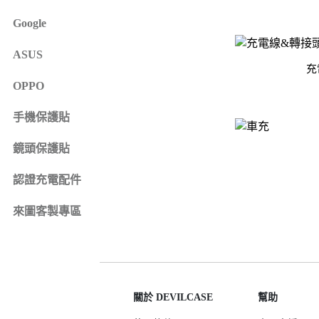
iPhone 16e
SONY Xperia 1 IV
Google
iPhone 15
SONY Xperia 10 IV
iPhone 15 Plus
SONY Xperia 5 III
ASUS
鏡頭保護貼
來圖客製專區
充
iPhone 15 Pro
SONY Xperia 10 III
iPhone系列
OPPO
iPhone 15 Pro Max
SONY系列
iPhone 14
手機保護貼
Samsung系列
iPhone 14 Plus
鏡頭保護貼
iPhone 14 Pro
認證充電配件
iPhone 14 Pro Max
iPhone 13
來圖客製專區
iPhone 13 Pro
iPhone 13 Pro Max
iPhone 13 mini
iPhone 12
關於 DEVILCASE
幫助
iPhone 12 Pro