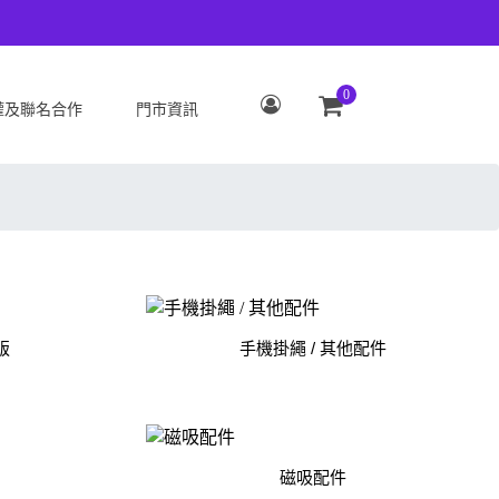
0
權及聯名合作
門市資訊
S
OPPO
Zenfone 12 Ultra
OPPO Reno15 Pro Max 5G
 ROG Phone 9/9 Pro
OPPO Reno15 Pro 5G
Zenfone 11 Ultra
OPPO Reno15 F 5G
 ROG Phone 8/8 Pro
OPPO Reno15 5G
 Zenfone 10
OPPO Find X9
版
手機掛繩 / 其他配件
 ROG Phone 7/7
OPPO Find X9 Pro
ate
OPPO Reno14 Pro 5G
 Zenfone 9
OPPO Reno14 F 5G
磁吸配件
 ROG Phone 6/6
OPPO Reno14 5G