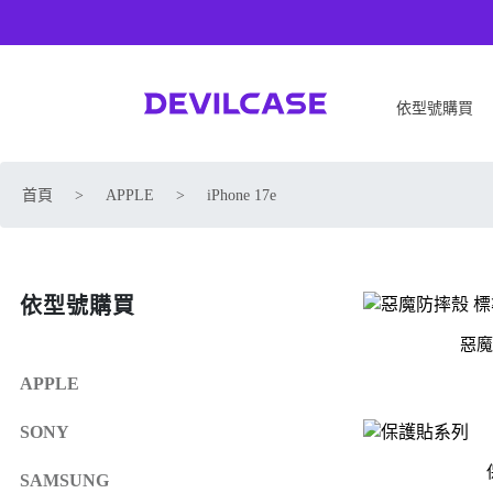
依型號購買
APPLE
SONY
首頁
>
APPLE
>
iPhone 17e
iPhone 17
SONY Xperia 1 VIII
iPhone Air
SONY Xperia 10 VII
iPhone 17 Pro
SONY Xperia 1 VII
依型號購買
iPhone 17 Pro Max
SONY Xperia 1 VI
iPhone 17e
SONY Xperia 10 VI
惡魔
iPhone 16
SONY Xperia 5 V
APPLE
iPhone 16 Plus
SONY Xperia 1 V
SONY
iPhone 16 Pro
SONY Xperia 10 V
iPhone 16 Pro Max
SONY Xperia 5 IV
SAMSUNG