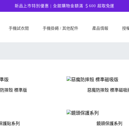
新品上市特別優惠 | 全館購物金額滿 ＄600 超取免運
手機試衣間
手機掛繩 / 其他配件
產品情報
授
SAMSUNG
Google
ASU
Samsung Galaxy A57 5G
Google Pixel 10a
ASUS 
Samsung Galaxy A37 5G
Google Pixel 10 Pro XL
ASUS
Samsung Galaxy S26 Ultra 5G
Google Pixel 10 Pro
ASUS 
Samsung Galaxy S26 Plus 5G
Google Pixel 10
ASUS
Samsung Galaxy S26 5G
Google Pixel 9a
ASUS
防摔殼 標準版
惡魔防摔殼 標準磁吸
Samsung Galaxy S25 FE
Google Pixel 9 Pro XL
ASUS
Samsung Galaxy A56 5G
Google Pixel 9 Pro
Ultim
Samsung Galaxy A36 5G
Google Pixel 9
ASUS
保護貼系列
鏡頭保護系列
Samsung Galaxy S25 Edge
Google Pixel 8a
ASUS