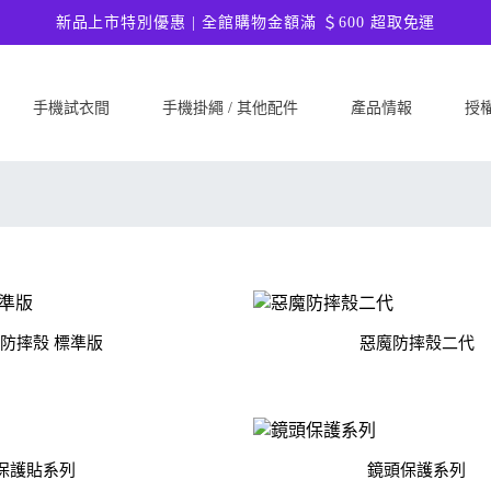
新品上市特別優惠 | 全館購物金額滿 ＄600 超取免運
手機試衣間
手機掛繩 / 其他配件
產品情報
授
SAMSUNG
Google
ASU
Samsung Galaxy A57 5G
Google Pixel 10a
ASUS 
Samsung Galaxy A37 5G
Google Pixel 10 Pro XL
ASUS
Samsung Galaxy S26 Ultra 5G
Google Pixel 10 Pro
ASUS 
Samsung Galaxy S26 Plus 5G
Google Pixel 10
ASUS
Samsung Galaxy S26 5G
Google Pixel 9a
ASUS
防摔殼 標準版
惡魔防摔殼二代
Samsung Galaxy S25 FE
Google Pixel 9 Pro XL
ASUS
Samsung Galaxy A56 5G
Google Pixel 9 Pro
Ultim
Samsung Galaxy A36 5G
Google Pixel 9
ASUS
保護貼系列
鏡頭保護系列
Samsung Galaxy S25 Edge
Google Pixel 8a
ASUS