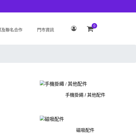
0
權及聯名合作
門市資訊
S
OPPO
Zenfone 12 Ultra
OPPO Reno15 Pro Max 5G
 ROG Phone 9/9 Pro
OPPO Reno15 Pro 5G
Zenfone 11 Ultra
OPPO Reno15 F 5G
 ROG Phone 8/8 Pro
OPPO Reno15 5G
 Zenfone 10
OPPO Find X9
手機掛繩 / 其他配件
 ROG Phone 7/7
OPPO Find X9 Pro
ate
OPPO Reno14 Pro 5G
 Zenfone 9
OPPO Reno14 F 5G
磁吸配件
 ROG Phone 6/6
OPPO Reno14 5G