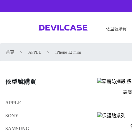
依型號購買
APPLE
SONY
首頁
>
APPLE
>
iPhone 12 mini
iPhone 17
SONY Xperia 1 VIII
iPhone Air
SONY Xperia 10 VII
iPhone 17 Pro
SONY Xperia 1 VII
依型號購買
iPhone 17 Pro Max
SONY Xperia 1 VI
iPhone 17e
SONY Xperia 10 VI
惡魔
iPhone 16
SONY Xperia 5 V
APPLE
iPhone 16 Plus
SONY Xperia 1 V
SONY
iPhone 16 Pro
SONY Xperia 10 V
iPhone 16 Pro Max
SONY Xperia 5 IV
SAMSUNG