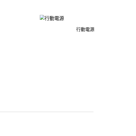
D/6D Ultimate
OPPO Reno13 Pro 5G
OPPO Reno13 5G
OPPO Reno12 5G
行動電源
OPPO Reno10 5G
OPPO Reno8 Pro 5G
OPPO Reno8 5G