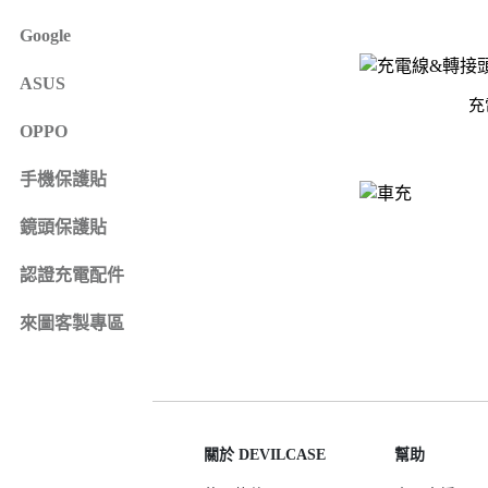
iPhone 16e
SONY Xperia 1 IV
Google
iPhone 15
SONY Xperia 10 IV
iPhone 15 Plus
SONY Xperia 5 III
ASUS
鏡頭保護貼
來圖客製專區
充
iPhone 15 Pro
SONY Xperia 10 III
iPhone系列
OPPO
iPhone 15 Pro Max
SONY系列
iPhone 14
手機保護貼
Samsung系列
iPhone 14 Plus
鏡頭保護貼
iPhone 14 Pro
認證充電配件
iPhone 14 Pro Max
iPhone 13
來圖客製專區
iPhone 13 Pro
iPhone 13 Pro Max
iPhone 13 mini
iPhone 12
關於 DEVILCASE
幫助
iPhone 12 Pro