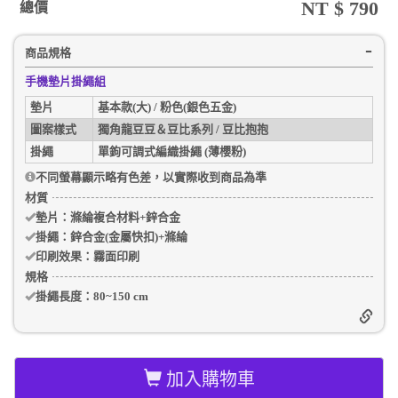
NT $
790
總價
商品規格
手機墊片掛繩組
墊片
基本款(大) / 粉色(銀色五金)
圖案樣式
獨角龍豆豆＆豆比系列 / 豆比抱抱
掛繩
單鉤可調式編織掛繩 (薄櫻粉)
不同螢幕顯示略有色差，以實際收到商品為準
材質
墊片：
滌綸複合材料+鋅合金
掛繩：
鋅合金(金屬快扣)+滌綸
印刷效果：
霧面印刷
規格
掛繩長度：
80~150 cm
加入購物車