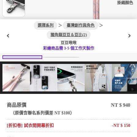
掛繩顏色
選擇系列
＞
臺灣創作與角色
＞
獨角龍豆豆＆豆比(2)
豆豆啾啾
彩繪商品需 3-5 個工作天製作
商品原價
NT $
940
（原價含
聯名系列
價差 NT $
100
）
[折扣卷] 試衣間開幕折扣
-NT $
150