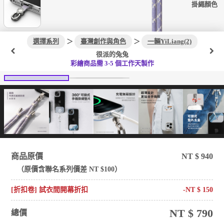
掛繩顏色
選擇系列
＞
臺灣創作與角色
＞
一輛YiLiang(2)
很派的兔兔
彩繪商品需 3-5 個工作天製作
商品原價
NT $
940
（原價含
聯名系列
價差 NT $
100
）
[折扣卷] 試衣間開幕折扣
-NT $
150
NT $
790
總價