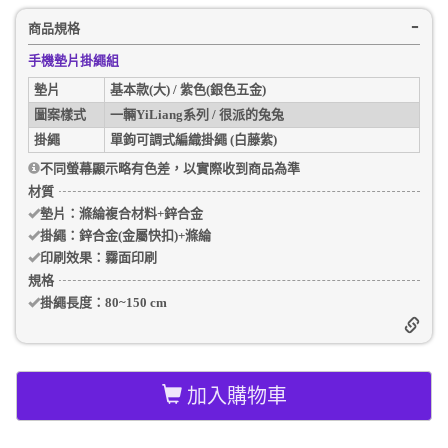
商品規格
手機墊片掛繩組
墊片
基本款(大) / 紫色(銀色五金)
圖案樣式
一輛YiLiang系列 / 很派的兔兔
掛繩
單鉤可調式編織掛繩 (白藤紫)
不同螢幕顯示略有色差，以實際收到商品為準
材質
墊片：
滌綸複合材料+鋅合金
掛繩：
鋅合金(金屬快扣)+滌綸
印刷效果：
霧面印刷
規格
掛繩長度：
80~150 cm
加入購物車