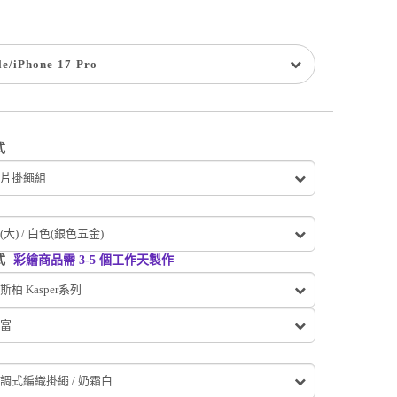
le
/
iPhone 17 Pro
式
片掛繩組
大) / 白色(銀色五金)
式
彩繪商品需 3-5 個工作天製作
柏 Kasper
系列
富
調式編織掛繩 / 奶霜白