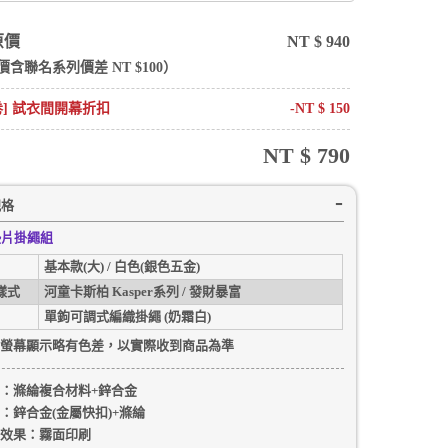
原價
NT $
940
價含
聯名系列
價差 NT $
100
）
卷] 試衣間開幕折扣
-NT $
150
NT $
790
規格
墊片掛繩組
基本款(大) / 白色(銀色五金)
樣式
河童卡斯柏 Kasper系列 / 發財暴富
單鉤可調式編織掛繩 (奶霜白)
螢幕顯示略有色差，以實際收到商品為準
：
滌綸複合材料+鋅合金
：
鋅合金(金屬快扣)+滌綸
效果：
霧面印刷