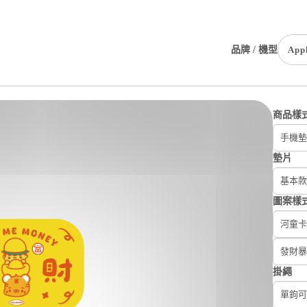
品牌 / 機型
App
商品樣
手機墊
墊片
基本款(
圖案樣
河童卡斯
發財暴
掛繩
單鉤可