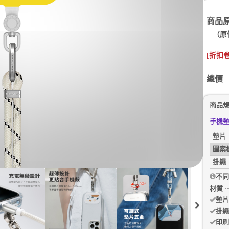
商品
（原
[折扣
總價
商品
手機
墊片
圖案
掛繩
不同
材質
墊片
掛繩
印刷