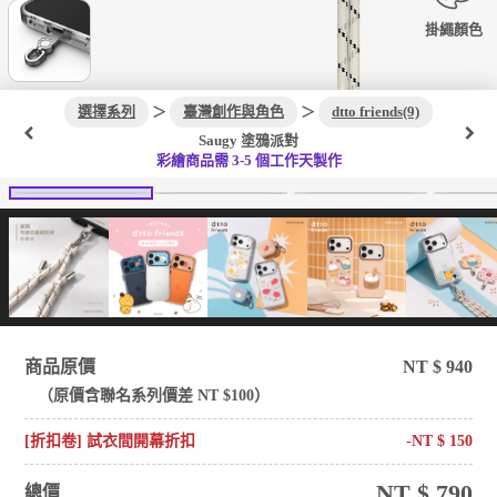
掛繩顏色
選擇系列
＞
臺灣創作與角色
＞
dtto friends(9)
Saugy 塗鴉派對
彩繪商品需 3-5 個工作天製作
商品原價
NT $
940
（原價含
聯名系列
價差 NT $
100
）
[折扣卷] 試衣間開幕折扣
-NT $
150
NT $
790
總價