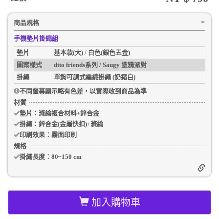
商品規格
手機墊片掛繩組
墊片
基本款(大) / 白色(銀色五金)
圖案樣式
dtto friends系列 / Saugy 塗鴉派對
掛繩
單鉤可調式編織掛繩 (奶霜白)
不同螢幕顯示略有色差，以實際收到商品為準
材質
墊片：
滌綸複合材料+鋅合金
掛繩：
鋅合金(金屬快扣)+滌綸
印刷效果：
霧面印刷
規格
掛繩長度：
80~150 cm
加入購物車