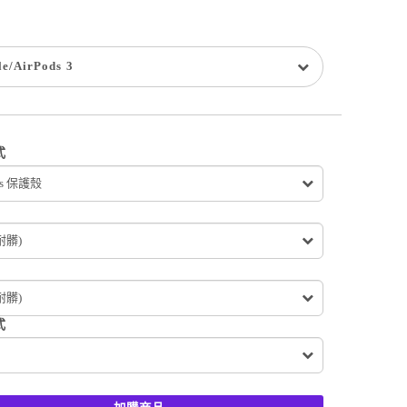
le
/
AirPods 3
式
ds 保護殼
耐髒)
耐髒)
式