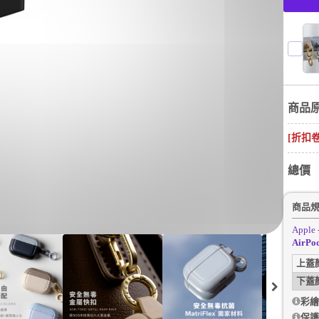
商品
[折扣
總價
商品
Apple 
AirP
上蓋
下蓋
彩繪
保護