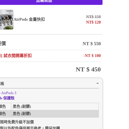
加購商品
NT$
150
AirPods 金屬快扣
NT$
120
原價
NT $
550
卷] 試衣間開幕折扣
-NT $
100
NT $
450
規格
- AirPods 3
ods 保護殼
顏色
黑色 (耐髒)
顏色
黑色 (耐髒)
限時免費升級不加價
殼以外配件僅供展示參考，需另加購