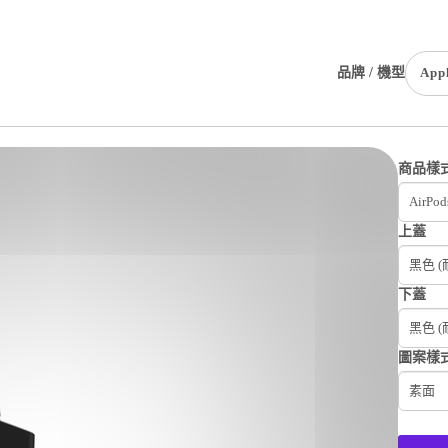
品牌 / 機型
App
商品樣
AirPo
上蓋
黑色 (
下蓋
黑色 (
圖案樣
素面