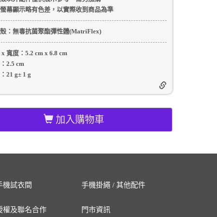
螢幕顯示略有色差，以實際收到商品為準
殼
：無毒抗菌聚酯彈性體(MatriFlex)
 x 寬度：
5.2 cm
x
6.8 cm
：
2.5 cm
：
21 g
±
1
g
加入購物車
手機試衣間
手機掛繩 / 其他配件
授權及聯名合作
門市資訊