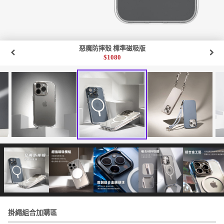
惡魔防摔殼 標準磁吸版
$
1080
掛繩組合加購區