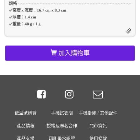
規格
高度 x 寬度：
16.7 cm
x
8.3 cm
厚度：
1.4 cm
重量：
48 g
±
1
g
加入購物車
依型號購買
手機試衣間
手機掛繩 / 其他配件
產品情報
授權及聯名合作
門市資訊
產品支援
印刷墨水認證
使用條款