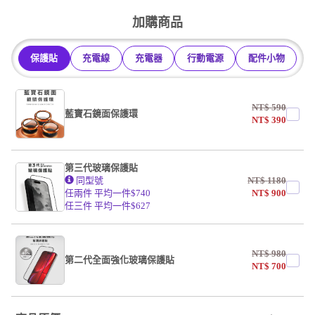
undefined / undefined
加購商品
保護貼
充電線
充電器
行動電源
配件小物
NT$
590
藍寶石鏡面保護環
NT$
390
第三代玻璃保護貼
同型號
NT$
1180
任兩件 平均一件$740
NT$
900
任三件 平均一件$627
NT$
980
第二代全面強化玻璃保護貼
NT$
700