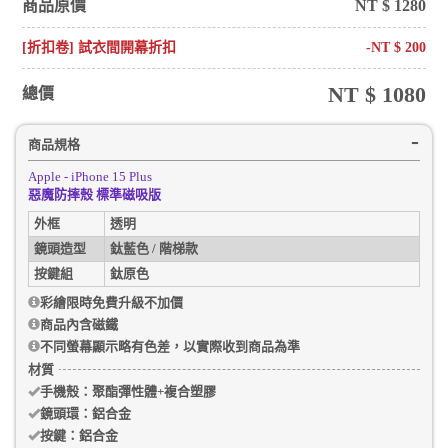
商品原價
NT $
1280
[折扣卷] 試衣間開幕折扣
-NT $
200
NT $
1080
總價
商品規格
Apple - iPhone 15 Plus
惡魔防摔殼 標準磁吸版
外框
透明
鏡頭造型
鈦藍色 / 階梯款
按鍵組
鈦原色
彩繪限時免費升級不加價
商品內含磁鐵
不同螢幕顯示略有色差，以實際收到商品為準
材質
手機殼
：聚酯彈性體+複合塑膠
鏡頭環：
鋁合金
按鍵：
鋁合金