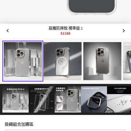
惡魔防摔殼 標準版 2
$
1180
掛繩組合加購區