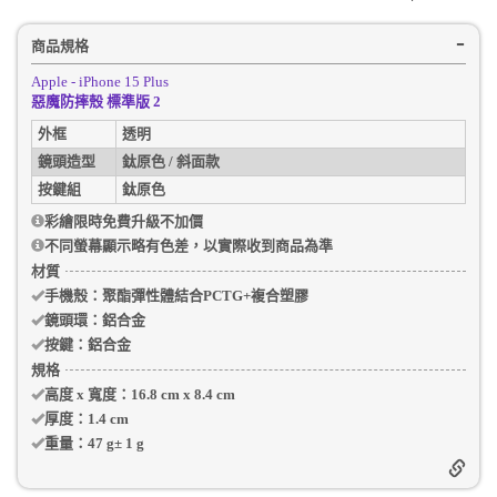
商品規格
Apple - iPhone 15 Plus
惡魔防摔殼 標準版 2
外框
透明
鏡頭造型
鈦原色 / 斜面款
按鍵組
鈦原色
彩繪限時免費升級不加價
不同螢幕顯示略有色差，以實際收到商品為準
材質
手機殼
：聚酯彈性體結合PCTG+複合塑膠
鏡頭環：
鋁合金
按鍵：
鋁合金
規格
高度 x 寬度：
16.8 cm
x
8.4 cm
厚度：
1.4 cm
重量：
47 g
±
1
g