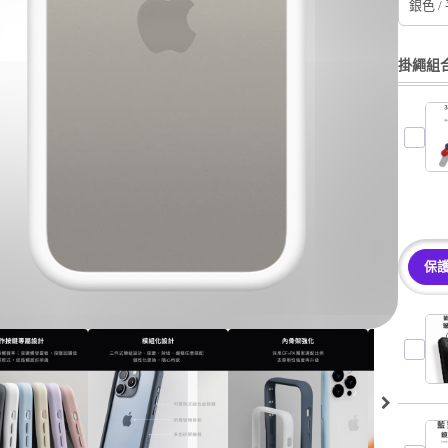
銀色 /
掛繩組
保