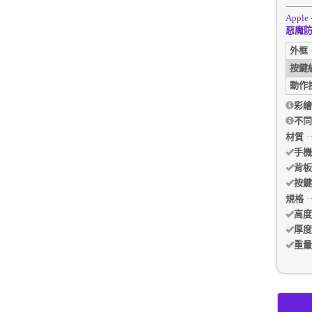
Apple 
惡魔防摔
外框
按鍵
動作
彩繪
不同
材質
手機
背板
按鍵
規格
高度
厚度
重量