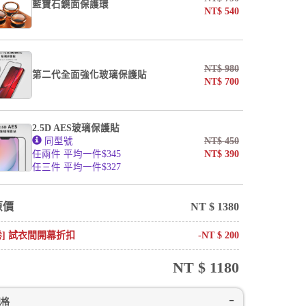
藍寶石鏡面保護環
NT$
540
NT$
980
第二代全面強化玻璃保護貼
NT$
700
2.5D AES玻璃保護貼
同型號
NT$
450
任兩件 平均一件$345
NT$
390
任三件 平均一件$327
原價
NT $
1380
卷] 試衣間開幕折扣
-NT $
200
NT $
1180
規格