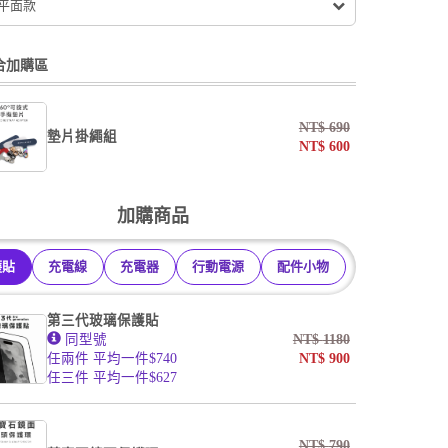
 平面款
合加購區
NT$
690
墊片掛繩組
NT$
600
undefined / undefined
加購商品
掛繩
護貼
充電線
充電器
行動電源
配件小物
undefined / undefined
第三代玻璃保護貼
同型號
NT$
1180
任兩件 平均一件$740
NT$
900
任三件 平均一件$627
NT$
790