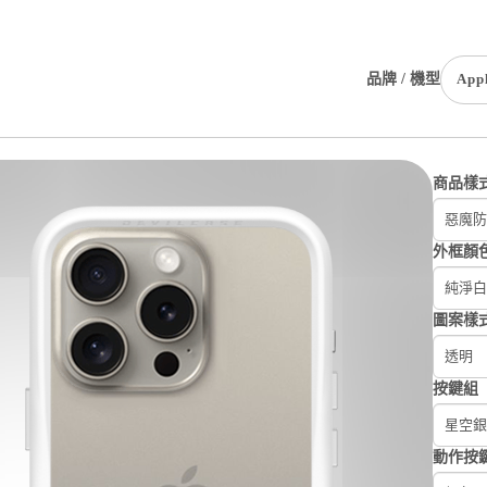
品牌 / 機型
App
商品樣
惡魔防摔
外框顏
純淨白
圖案樣
透明
按鍵組
星空銀
動作按