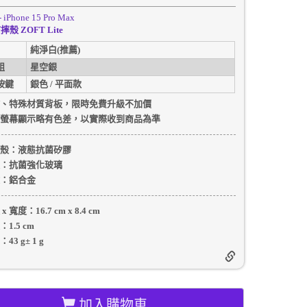
- iPhone 15 Pro Max
殼 ZOFT Lite
純淨白(推薦)
組
星空銀
按鍵
銀色 / 平面款
、特殊材質背板，限時免費升級不加價
螢幕顯示略有色差，以實際收到商品為準
殼
：液態抗菌矽膠
：抗菌強化玻璃
：
鋁合金
 x 寬度：
16.7 cm
x
8.4 cm
：
1.5 cm
：
43 g
±
1
g
加入購物車