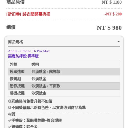
商品原價
NT $
1180
[折扣卷] 試衣間開幕折扣
-NT $
200
NT $
980
總價
商品規格
Apple - iPhone 16 Pro Max
惡魔防摔殼 標準版
外框
透明
鏡頭造型
沙漠鈦金 / 階梯款
按鍵組
沙漠鈦金
動作按鍵
沙漠鈦金 / 平面款
相機按鍵
沙漠鈦金
彩繪限時免費升級不加價
不同螢幕顯示略有色差，以實際收到商品為準
材質
手機殼
：聚酯彈性體+複合塑膠
鏡頭環：
鋁合金