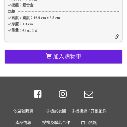
按鍵：
鋁合金
規格
高度 x 寬度：
16.9 cm
x
8.3 cm
厚度：
1.3 cm
重量：
45 g
±
1
g
加入購物車
依型號購買
手機試衣間
手機掛繩 / 其他配件
產品情報
授權及聯名合作
門市資訊