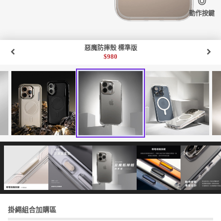
動作按鍵
惡魔防摔殼 標準版
$
980
掛繩組合加購區