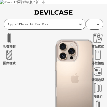
Apple
/
iPhone 16 Pro Max
相機按鍵
商品樣式
圖案樣式
外框顏色
鏡頭造型
按鍵組