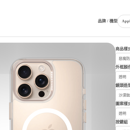
品牌 / 機型
App
商品樣
惡魔防
外框顏
透明
鏡頭造
沙漠鈦
圖案樣
透明
按鍵組