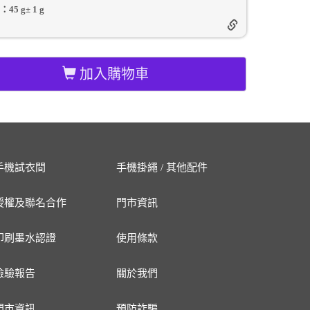
：
45 g
±
1
g
加入購物車
手機試衣間
手機掛繩 / 其他配件
授權及聯名合作
門市資訊
印刷墨水認證
使用條款
檢驗報告
關於我們
門市資訊
預防詐騙