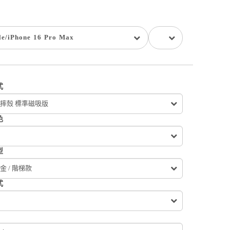
le
/
iPhone 16 Pro Max
式
摔殼 標準磁吸版
色
型
金 / 階梯款
式