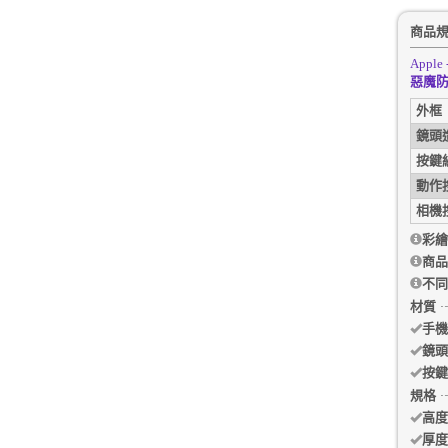
商品
Apple 
惡魔防
外框
鏡頭
按鍵
動作
相機
彩繪
商品
不同
材質
手機
鏡頭
按鍵
規格
高度
厚度