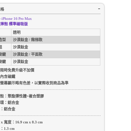
規格
- iPhone 16 Pro Max
摔殼 標準磁吸版
透明
造型
沙漠鈦金 / 階梯款
組
沙漠鈦金
按鍵
沙漠鈦金 / 平面款
按鍵
沙漠鈦金
限時免費升級不加價
內含磁鐵
螢幕顯示略有色差，以實際收到商品為準
殼
：聚酯彈性體+複合塑膠
環：
鋁合金
：
鋁合金
 x 寬度：
16.9 cm
x
8.3 cm
：
1.3 cm