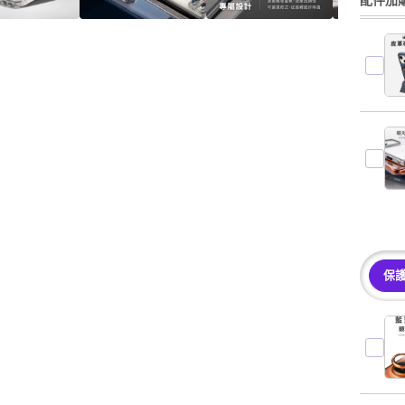
配件加購
保