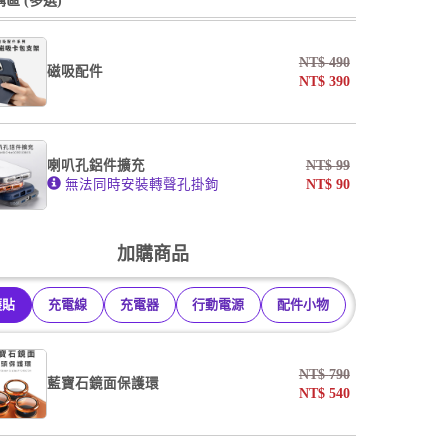
區 (多選)
掛繩
NT$
490
磁吸配件
NT$
390
undefined / undefined
undefined / undefined
喇叭孔鋁件擴充
NT$
99
無法同時安裝轉聲孔掛鉤
NT$
90
undefined / undefined
加購商品
護貼
充電線
充電器
行動電源
配件小物
NT$
790
藍寶石鏡面保護環
NT$
540