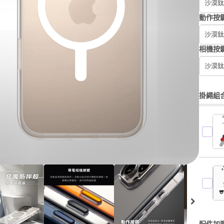
沙漠鈦
動作按
沙漠鈦
相機按
沙漠鈦
掛繩組