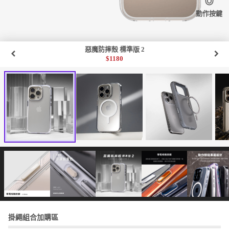
動作按鍵
惡魔防摔殼 標準版 2
$
1180
掛繩組合加購區