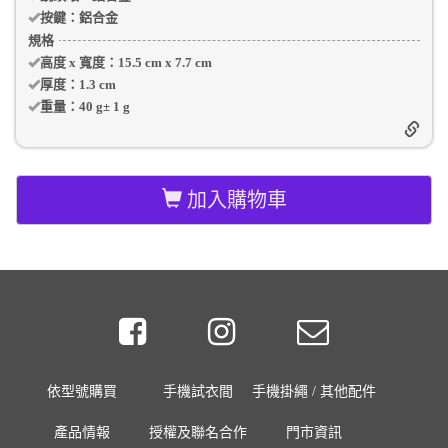
按鍵：
鋁合金
規格
高度 x 寬度：
15.5 cm
x
7.7 cm
厚度：
1.3 cm
重量：
40 g
±
1
g
加入購物車
依型號購買
手機試衣間
手機掛繩 / 其他配件
產品情報
授權及聯名合作
門市資訊