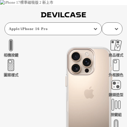
Apple
/
iPhone 16 Pro
相機按鍵
商品樣式
圖案樣式
外框顏色
鏡頭造型
按鍵組