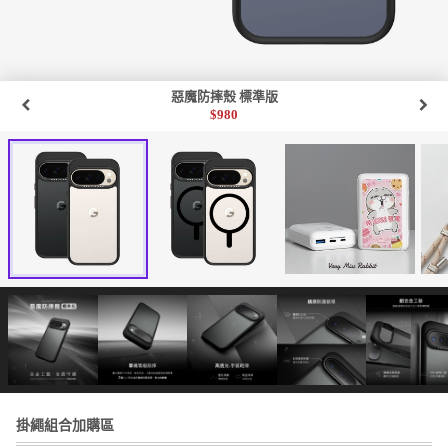
惡魔防摔殼 標準版
$
980
掛繩組合加購區