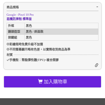
商品規格
Google - Pixel 10 Pro
惡魔防摔殼 標準版
外框
黑色
鏡頭造型
黑色 / 斜面款
按鍵組
黑色
彩繪限時免費升級不加價
不同螢幕顯示略有色差，以實際收到商品為準
材質
手機殼
：聚酯彈性體(TPU)+複合塑膠
加入購物車