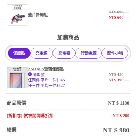
NT$
690
墊片掛繩組
NT$
600
undefined / undefined
加購商品
掛繩
保護貼
充電線
充電器
行動電源
配件小物
undefined / undefined
2.5D AES玻璃保護貼
同型號
NT$
450
任兩件 平均一件$345
NT$
390
任三件 平均一件$327
商品原價
NT $
1180
[折扣卷] 試衣間開幕折扣
-NT $
200
NT $
980
總價