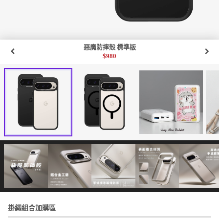
惡魔防摔殼 標準版
$
980
掛繩組合加購區