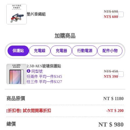
NT$
690
墊片掛繩組
NT$
600
undefined / undefined
加購商品
掛繩
保護貼
充電線
充電器
行動電源
配件小物
undefined / undefined
2.5D AES玻璃保護貼
同型號
NT$
450
任兩件 平均一件$345
NT$
390
任三件 平均一件$327
商品原價
NT $
1180
[折扣卷] 試衣間開幕折扣
-NT $
200
NT $
980
總價