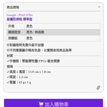
商品規格
Google - Pixel 9 Pro
惡魔防摔殼 標準版
外框
黑色
鏡頭造型
黑色 / 斜面款
按鍵組
黑色
彩繪限時免費升級不加價
不同螢幕顯示略有色差，以實際收到商品為準
材質
手機殼
：聚酯彈性體(TPU)+複合塑膠
規格
高度 x 寬度：
15.9 cm
x
7.8 cm
厚度：
1.3 cm
重量：
42 g
±
1
g
加入購物車