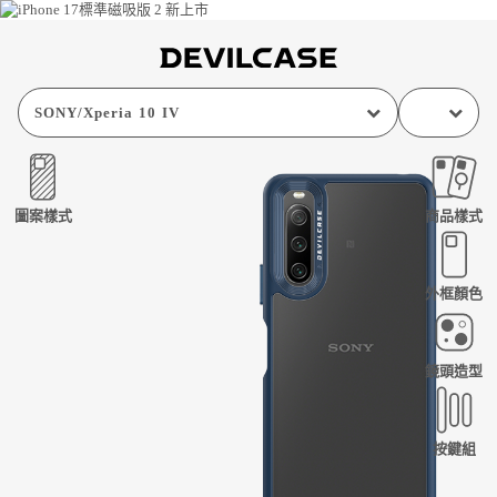
SONY
/
Xperia 10 IV
圖案樣式
商品樣式
外框顏色
鏡頭造型
按鍵組