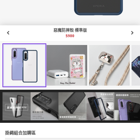
惡魔防摔殼 標準版
$
980
掛繩組合加購區