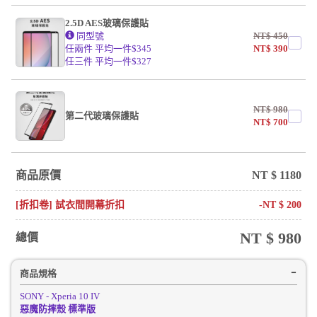
2.5D AES玻璃保護貼
同型號
NT$
450
任兩件 平均一件$345
NT$
390
任三件 平均一件$327
NT$
980
第二代玻璃保護貼
NT$
700
商品原價
NT $
1180
[折扣卷] 試衣間開幕折扣
-NT $
200
NT $
980
總價
商品規格
SONY - Xperia 10 IV
惡魔防摔殼 標準版