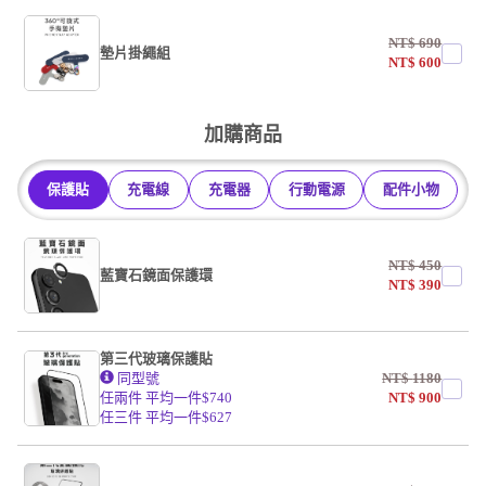
NT$
690
墊片掛繩組
NT$
600
undefined / undefined
加購商品
掛繩
保護貼
充電線
充電器
行動電源
配件小物
undefined / undefined
NT$
450
藍寶石鏡面保護環
NT$
390
第三代玻璃保護貼
同型號
NT$
1180
任兩件 平均一件$740
NT$
900
任三件 平均一件$627