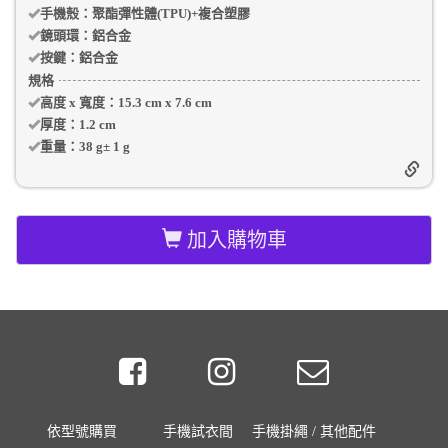
手機殼
：聚酯彈性體(TPU)+複合塑膠
鏡頭環：
鋁合金
按鍵：
鋁合金
規格
高度 x 寬度：
15.3 cm
x
7.6 cm
厚度：
1.2 cm
重量：
38 g
±
1
g
加入購物車
依型號購買
手機試衣間
手機掛繩 / 其他配件