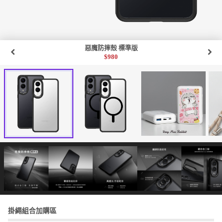
惡魔防摔殼 標準版
$
980
掛繩組合加購區