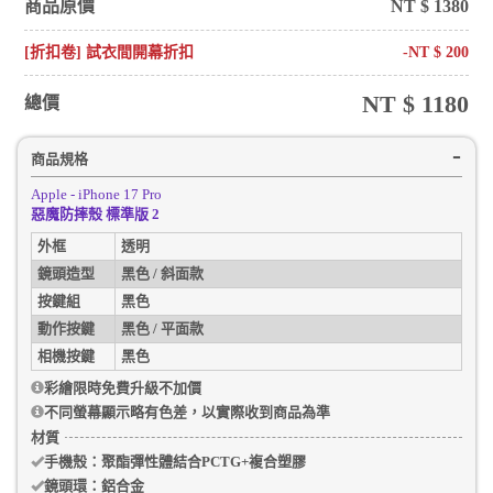
商品原價
NT $
1380
[折扣卷] 試衣間開幕折扣
-NT $
200
NT $
1180
總價
商品規格
Apple - iPhone 17 Pro
惡魔防摔殼 標準版 2
外框
透明
鏡頭造型
黑色 / 斜面款
按鍵組
黑色
動作按鍵
黑色 / 平面款
相機按鍵
黑色
彩繪限時免費升級不加價
不同螢幕顯示略有色差，以實際收到商品為準
材質
手機殼
：聚酯彈性體結合PCTG+複合塑膠
鏡頭環：
鋁合金