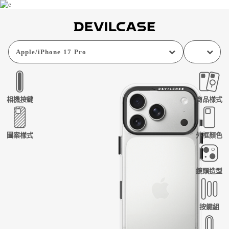
Apple
/
iPhone 17 Pro
相機按鍵
商品樣式
圖案樣式
外框顏色
鏡頭造型
按鍵組