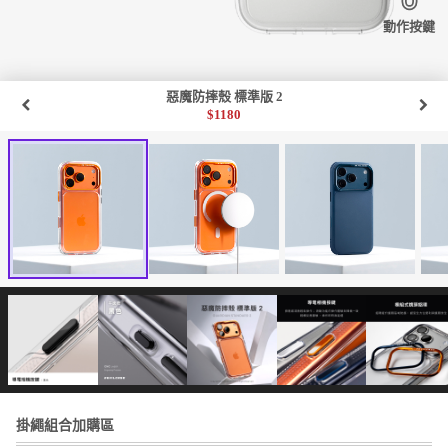
動作按鍵
惡魔防摔殼 標準版 2
$
1180
掛繩組合加購區