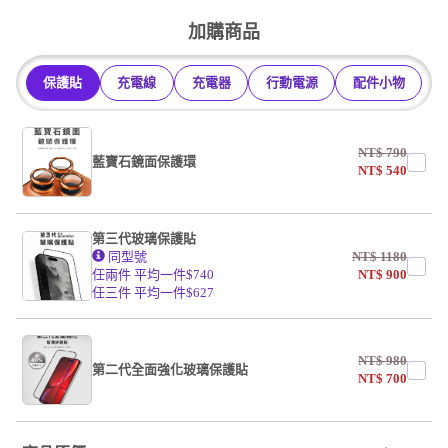
undefined / undefined
加購商品
保護貼
充電線
充電器
行動電源
配件小物
NT$
790
藍寶石鏡面保護環
NT$
540
第三代玻璃保護貼
同型號
NT$
1180
任兩件 平均一件$740
NT$
900
任三件 平均一件$627
NT$
980
第二代全面強化玻璃保護貼
NT$
700