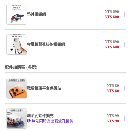
NT$
690
墊片掛繩組
NT$
600
undefined / undefined
NT$
690
掛繩
金屬轉聲孔掛鉤掛繩組
NT$
600
undefined / undefined
undefined / undefined
配件加購區 (多選)
掛繩
NT$
80
戰盾鏡頭平台保護貼
undefined / undefined
NT$
60
AF霧面開口版
AF霧面全滿版
喇叭孔鋁件擴充
NT$
99
系列
無法同時安裝轉聲孔掛鉤
NT$
90