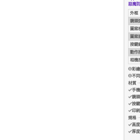
惡魔防
外框
鏡頭
圖案
圖案
按鍵
動作
相機
彩繪
不同
材質
手機
鏡頭
按鍵
印刷
規格
高度
厚度