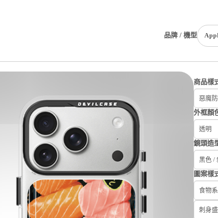
品牌 / 機型
App
商品樣
惡魔防
外框顏
透明
鏡頭造
黑色 /
圖案樣
食物系
刺身盛