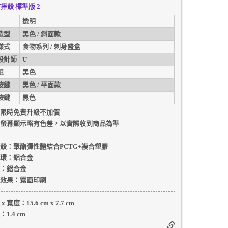
摔殼 標準版 2
透明
造型
黑色 / 斜面款
樣式
食物系列 / 刺身盛盒
設計師
U
組
黑色
按鍵
黑色 / 平面款
按鍵
黑色
限時免費升級不加價
螢幕顯示略有色差，以實際收到商品為準
殼
：聚酯彈性體結合PCTG+複合塑膠
環：
鋁合金
：
鋁合金
效果：
霧面印刷
 x 寬度：
15.6 cm
x
7.7 cm
：
1.4 cm