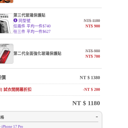
第三代玻璃保護貼
同型號
NT$
1180
任兩件 平均一件$740
NT$
900
任三件 平均一件$627
NT$
980
第二代全面強化玻璃保護貼
NT$
700
原價
NT $
1380
卷] 試衣間開幕折扣
-NT $
200
NT $
1180
規格
- iPhone 17 Pro