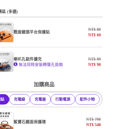
undefined / undefined
undefined / undefined
區 (多選)
掛繩
NT$
80
戰盾鏡頭平台保護貼
NT$
60
undefined / undefined
AF霧面開口版
AF霧面全滿版
喇叭孔鋁件擴充
NT$
99
系列
無法同時安裝轉聲孔掛鉤
NT$
90
undefined / undefined
加購商品
護貼
充電線
充電器
行動電源
配件小物
NT$
790
藍寶石鏡面保護環
NT$
540