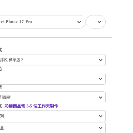
le
/
iPhone 17 Pro
式
摔殼 標準版 2
色
型
 斜面款
式
彩繪商品需 3-5 個工作天製作
列
盒