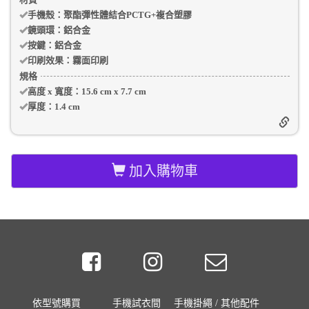
手機殼
：聚酯彈性體結合PCTG+複合塑膠
鏡頭環：
鋁合金
按鍵：
鋁合金
印刷效果：
霧面印刷
規格
高度 x 寬度：
15.6 cm
x
7.7 cm
厚度：
1.4 cm
加入購物車
依型號購買
手機試衣間
手機掛繩 / 其他配件