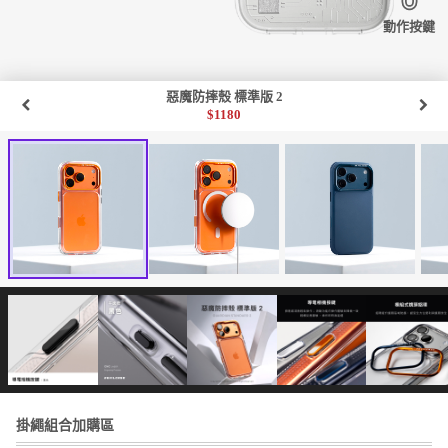
動作按鍵
惡魔防摔殼 標準版 2
$
1180
掛繩組合加購區