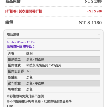
商品原價
NT $
1380
[折扣卷] 試衣間開幕折扣
-NT $
200
NT $
1180
總價
商品規格
Apple - iPhone 17 Pro
惡魔防摔殼 標準版 2
外框
透明
鏡頭造型
黑色 / 斜面款
圖案樣式
科技與未來系列 / M3晶片
圖案設計師
Jan
按鍵組
黑色
動作按鍵
黑色 / 平面款
相機按鍵
黑色
彩繪限時免費升級不加價
不同螢幕顯示略有色差，以實際收到商品為準
材質