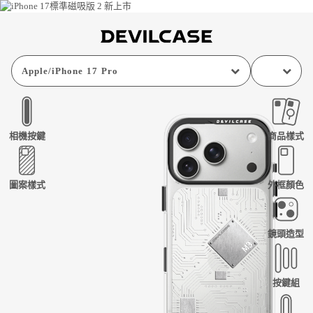
Apple
/
iPhone 17 Pro
相機按鍵
商品樣式
圖案樣式
外框顏色
鏡頭造型
按鍵組