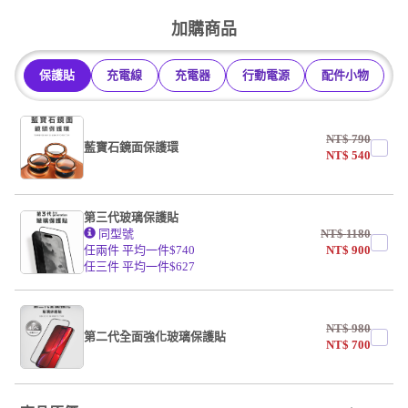
undefined / undefined
加購商品
保護貼
充電線
充電器
行動電源
配件小物
NT$
790
藍寶石鏡面保護環
NT$
540
第三代玻璃保護貼
同型號
NT$
1180
任兩件 平均一件$740
NT$
900
任三件 平均一件$627
NT$
980
第二代全面強化玻璃保護貼
NT$
700