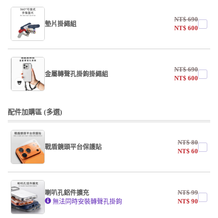
NT$
690
墊片掛繩組
NT$
600
undefined / undefined
NT$
690
掛繩
金屬轉聲孔掛鉤掛繩組
NT$
600
undefined / undefined
undefined / undefined
配件加購區 (多選)
掛繩
NT$
80
戰盾鏡頭平台保護貼
undefined / undefined
NT$
60
AF霧面開口版
AF霧面全滿版
喇叭孔鋁件擴充
NT$
99
系列
無法同時安裝轉聲孔掛鉤
NT$
90