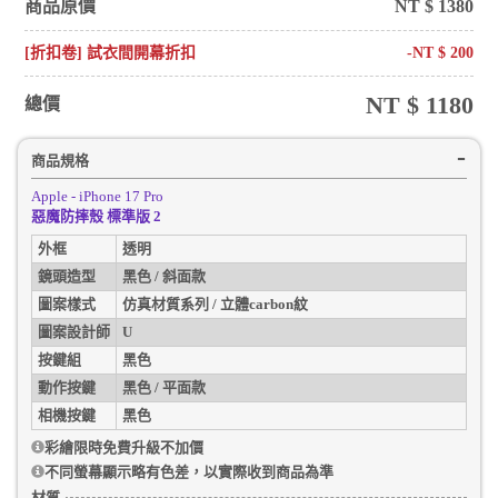
商品原價
NT $
1380
[折扣卷] 試衣間開幕折扣
-NT $
200
NT $
1180
總價
商品規格
Apple - iPhone 17 Pro
惡魔防摔殼 標準版 2
外框
透明
鏡頭造型
黑色 / 斜面款
圖案樣式
仿真材質系列 / 立體carbon紋
圖案設計師
U
按鍵組
黑色
動作按鍵
黑色 / 平面款
相機按鍵
黑色
彩繪限時免費升級不加價
不同螢幕顯示略有色差，以實際收到商品為準
材質