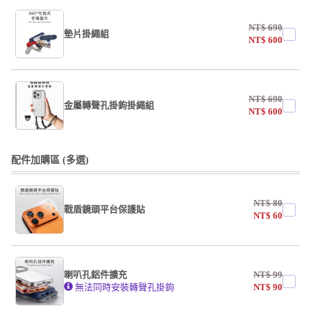
NT$
690
墊片掛繩組
NT$
600
undefined / undefined
NT$
690
掛繩
金屬轉聲孔掛鉤掛繩組
NT$
600
undefined / undefined
undefined / undefined
配件加購區 (多選)
掛繩
NT$
80
戰盾鏡頭平台保護貼
undefined / undefined
NT$
60
AF霧面開口版
AF霧面全滿版
喇叭孔鋁件擴充
NT$
99
系列
無法同時安裝轉聲孔掛鉤
NT$
90