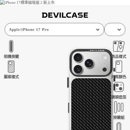
Apple
/
iPhone 17 Pro
相機按鍵
商品樣式
圖案樣式
外框顏色
鏡頭造型
按鍵組