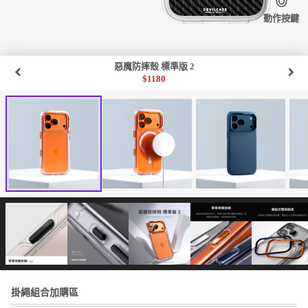
動作按鍵
惡魔防摔殼 標準版 2
$
1180
掛繩組合加購區