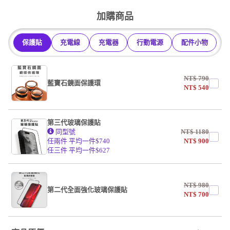
undefined / undefined
加購商品
保護貼
充電線
充電器
行動電源
配件小物
NT$
790
藍寶石鏡面保護環
NT$
540
第三代玻璃保護貼
同型號
NT$
1180
任兩件 平均一件$740
NT$
900
任三件 平均一件$627
NT$
980
第二代全面強化玻璃保護貼
NT$
700