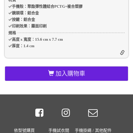
手機殼
：聚酯彈性體結合PCTG+複合塑膠
鏡頭環：
鋁合金
按鍵：
鋁合金
印刷效果：
霧面印刷
規格
高度 x 寬度：
15.6 cm
x
7.7 cm
厚度：
1.4 cm
加入購物車
依型號購買
手機試衣間
手機掛繩 / 其他配件