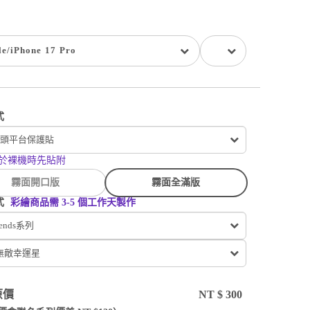
le
/
iPhone 17 Pro
式
頭平台保護貼
於裸機時先貼附
霧面開口版
霧面全滿版
式
彩繪商品需 3-5 個工作天製作
iends
系列
 無敵幸運星
原價
NT $
300