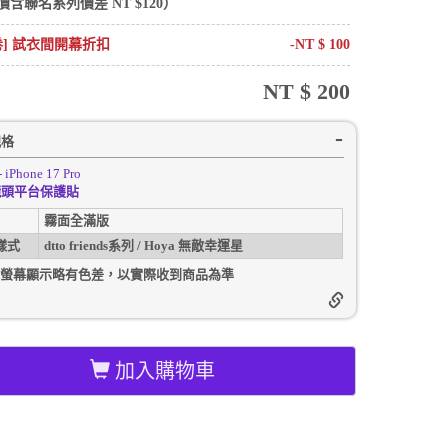
價含
聯名系列
價差 NT $
120
）
卷] 試衣間開幕折扣
-NT $
100
NT $
200
規格
- iPhone 17 Pro
鏡頭平台保護貼
霧面全滿版
樣式
dtto friends系列 / Hoya 無敵幸運星
螢幕顯示略有色差，以實際收到商品為準
加入購物車