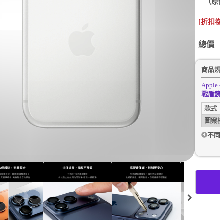
（原
[折扣
總價
商品
Apple 
戰盾
款式
圖案
不同