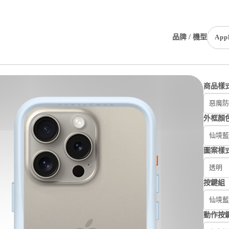
品牌 / 機型
App
商品樣
惡魔防摔
外框顏
仙境藍
圖案樣
透明
按鍵組
仙境藍
動作按