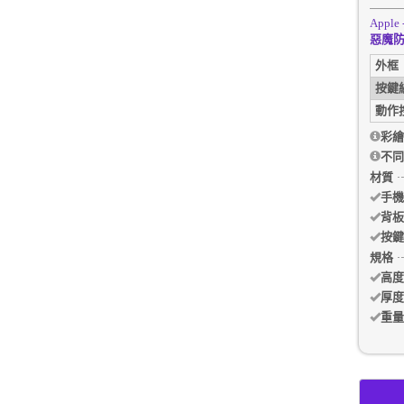
Apple 
惡魔防摔
外框
按鍵
動作
彩繪
不同
材質
手機
背板
按鍵
規格
高度
厚度
重量