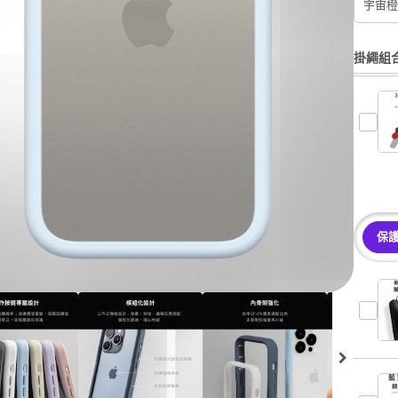
宇宙橙
掛繩組
保