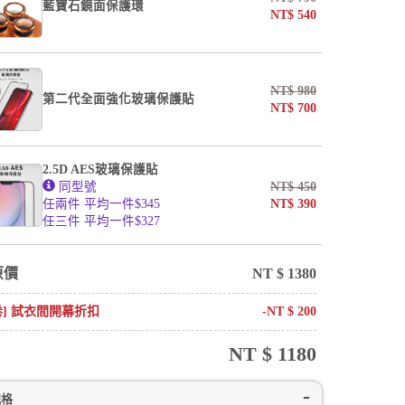
藍寶石鏡面保護環
NT$
540
NT$
980
第二代全面強化玻璃保護貼
NT$
700
2.5D AES玻璃保護貼
同型號
NT$
450
任兩件 平均一件$345
NT$
390
任三件 平均一件$327
原價
NT $
1380
卷] 試衣間開幕折扣
-NT $
200
NT $
1180
規格