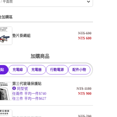
 / 平面款
合加購區
NT$
690
墊片掛繩組
NT$
600
undefined / undefined
加購商品
掛繩
護貼
充電線
充電器
行動電源
配件小物
undefined / undefined
第三代玻璃保護貼
同型號
NT$
1180
任兩件 平均一件$740
NT$
900
任三件 平均一件$627
NT$
790