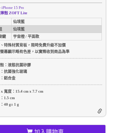
- iPhone 15 Pro
殼 ZOFT Lite
仙境藍
組
仙境藍
按鍵
宇宙橙 / 平面款
、特殊材質背板，限時免費升級不加價
螢幕顯示略有色差，以實際收到商品為準
殼
：液態抗菌矽膠
：抗菌強化玻璃
：
鋁合金
 x 寬度：
15.4 cm
x
7.7 cm
：
1.5 cm
：
40 g
±
1
g
加入購物車