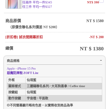
任兩件 平均一件$345
NT$
390
任三件 平均一件$327
商品原價
NT $
1580
（原價含
聯名系列
價差 NT $
200
）
[折扣卷] 試衣間開幕折扣
-NT $
200
NT $
1380
總價
商品規格
Apple - iPhone 15 Pro
惡魔防摔殼 ZOFT Lite
外框
仙境藍
圖案樣式
三麗鷗聯名系列 / 大耳狗喜拿 / Coffee time
按鍵組
仙境藍
動作按鍵
宇宙橙 / 平面款
不同螢幕顯示略有色差，以實際收到商品為準