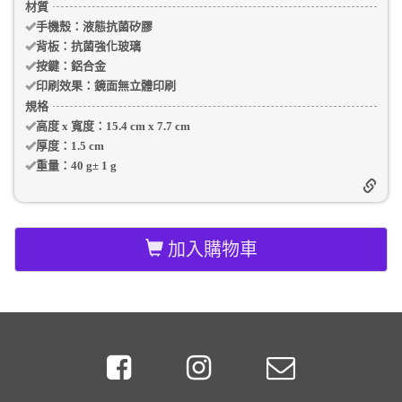
材質
手機殼
：液態抗菌矽膠
背板：抗菌強化玻璃
按鍵：
鋁合金
印刷效果：
鏡面無立體印刷
規格
高度 x 寬度：
15.4 cm
x
7.7 cm
厚度：
1.5 cm
重量：
40 g
±
1
g
加入購物車