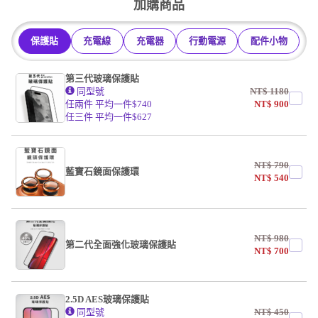
加購商品
掛繩
保護貼
充電線
充電器
行動電源
配件小物
undefined / undefined
第三代玻璃保護貼
同型號
NT$
1180
任兩件 平均一件$740
NT$
900
任三件 平均一件$627
NT$
790
藍寶石鏡面保護環
NT$
540
NT$
980
第二代全面強化玻璃保護貼
NT$
700
2.5D AES玻璃保護貼
同型號
NT$
450