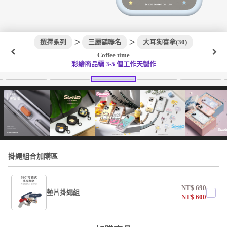
選擇系列
＞
三麗鷗聯名
＞
大耳狗喜拿(30)
Coffee time
彩繪商品需 3-5 個工作天製作
掛繩組合加購區
NT$
690
墊片掛繩組
NT$
600
undefined / undefined