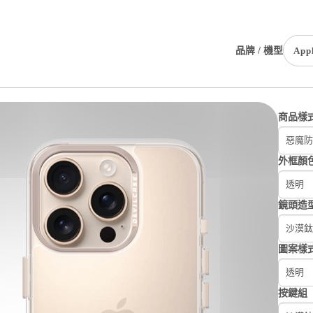
品牌 / 機型
App
商品樣
惡魔防
外框顏
透明
鏡頭造
沙漠鈦
圖案樣
透明
按鍵組