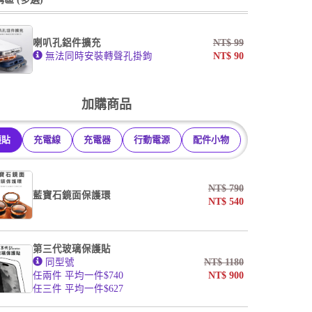
掛繩
喇叭孔鋁件擴充
NT$
99
無法同時安裝轉聲孔掛鉤
NT$
90
undefined / undefined
undefined / undefined
加購商品
護貼
充電線
充電器
行動電源
配件小物
NT$
790
藍寶石鏡面保護環
NT$
540
第三代玻璃保護貼
同型號
NT$
1180
任兩件 平均一件$740
NT$
900
任三件 平均一件$627