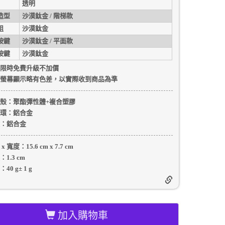
透明
造型
沙漠鈦金 / 階梯款
組
沙漠鈦金
按鍵
沙漠鈦金 / 平面款
按鍵
沙漠鈦金
限時免費升級不加價
螢幕顯示略有色差，以實際收到商品為準
殼
：聚酯彈性體+複合塑膠
環：
鋁合金
：
鋁合金
 x 寬度：
15.6 cm
x
7.7 cm
：
1.3 cm
：
40 g
±
1
g
加入購物車