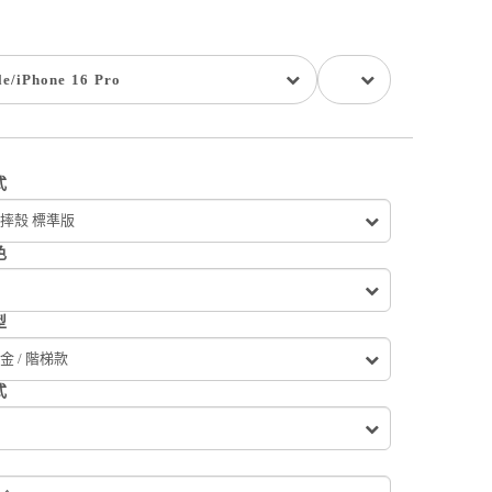
le
/
iPhone 16 Pro
式
摔殼 標準版
色
型
金 / 階梯款
式