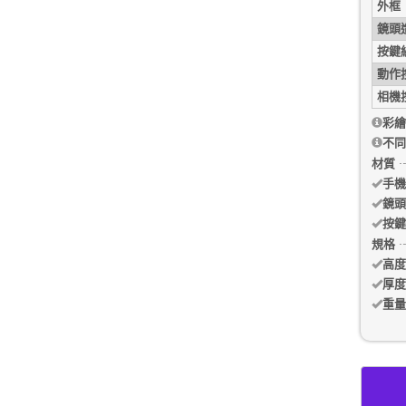
外框
鏡頭
按鍵
動作
相機
彩繪
不同
材質
手機
鏡頭
按鍵
規格
高度
厚度
重量