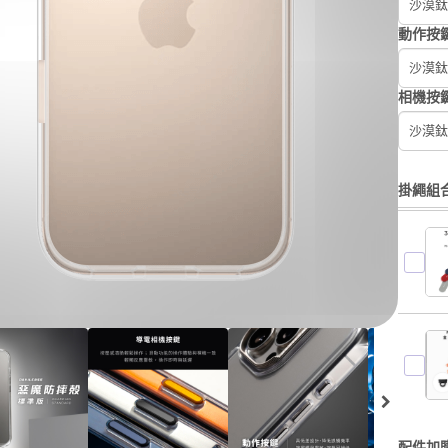
沙漠鈦
動作按
沙漠鈦
相機按
沙漠鈦
掛繩組
配件加購