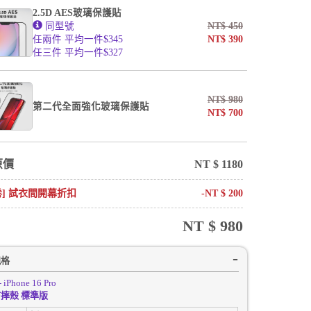
2.5D AES玻璃保護貼
同型號
NT$
450
任兩件 平均一件$345
NT$
390
任三件 平均一件$327
NT$
980
第二代全面強化玻璃保護貼
NT$
700
原價
NT $
1180
卷] 試衣間開幕折扣
-NT $
200
NT $
980
規格
- iPhone 16 Pro
摔殼 標準版