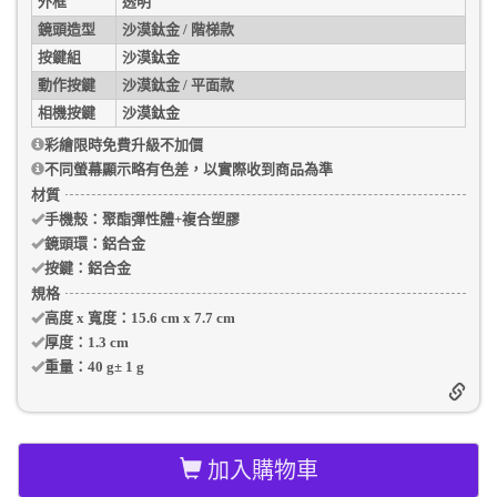
外框
透明
鏡頭造型
沙漠鈦金 / 階梯款
按鍵組
沙漠鈦金
動作按鍵
沙漠鈦金 / 平面款
相機按鍵
沙漠鈦金
彩繪限時免費升級不加價
不同螢幕顯示略有色差，以實際收到商品為準
材質
手機殼
：聚酯彈性體+複合塑膠
鏡頭環：
鋁合金
按鍵：
鋁合金
規格
高度 x 寬度：
15.6 cm
x
7.7 cm
厚度：
1.3 cm
重量：
40 g
±
1
g
加入購物車