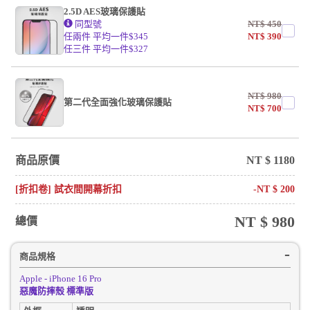
2.5D AES玻璃保護貼
同型號
NT$
450
任兩件 平均一件$345
NT$
390
任三件 平均一件$327
NT$
980
第二代全面強化玻璃保護貼
NT$
700
商品原價
NT $
1180
[折扣卷] 試衣間開幕折扣
-NT $
200
NT $
980
總價
商品規格
Apple - iPhone 16 Pro
惡魔防摔殼 標準版