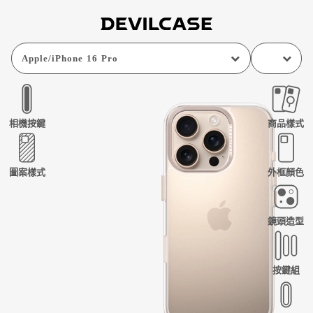
Apple
/
iPhone 16 Pro
相機按鍵
商品樣式
圖案樣式
外框顏色
鏡頭造型
按鍵組