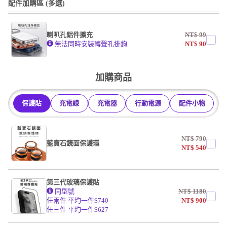
配件加購區 (多選)
掛繩
喇叭孔鋁件擴充
NT$
99
undefined / undefined
無法同時安裝轉聲孔掛鉤
NT$
90
undefined / undefined
加購商品
保護貼
充電線
充電器
行動電源
配件小物
NT$
790
藍寶石鏡面保護環
NT$
540
第三代玻璃保護貼
同型號
NT$
1180
任兩件 平均一件$740
NT$
900
任三件 平均一件$627