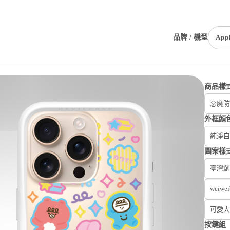
品牌 / 機型
App
商品樣
惡魔防摔
外框顏
純淨白
圖案樣
臺灣創
weiwe
可愛大
按鍵組