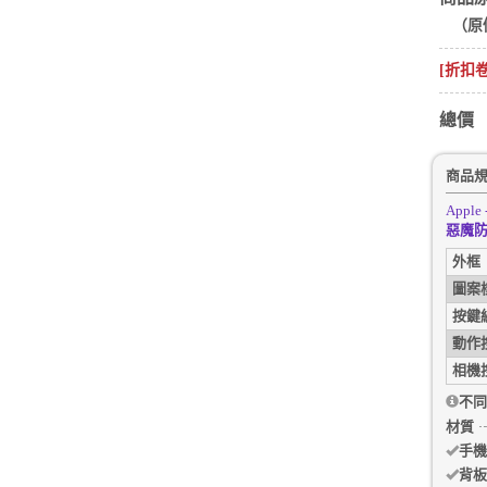
（原
[折扣
總價
商品
Apple 
惡魔防摔
外框
圖案
按鍵
動作
相機
不同
材質
手機
背板