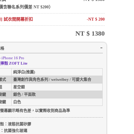
價含
聯名系列
價差 NT $
200
）
卷] 試衣間開幕折扣
-NT $
200
NT $
1380
規格
- iPhone 16 Pro
殼 ZOFT Lite
純淨白(推薦)
樣式
臺灣創作與角色系列 / weiweiboy / 可愛大集合
組
星空銀
按鍵
銀色 / 平面款
按鍵
白色
螢幕顯示略有色差，以實際收到商品為準
殼
：液態抗菌矽膠
：抗菌強化玻璃