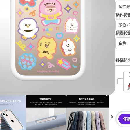
星空銀
動作按
銀色 /
相機按
白色
掛繩組
保