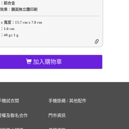
：
鋁合金
效果：
鏡面無立體印刷
 x 寬度：
15.7 cm
x
7.8 cm
：
1.6 cm
：
40 g
±
1
g
加入購物車
手機試衣間
手機掛繩 / 其他配件
授權及聯名合作
門市資訊