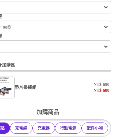
鍵
 平面款
鍵
合加購區
NT$
690
墊片掛繩組
NT$
600
undefined / undefined
加購商品
掛繩
護貼
充電線
充電器
行動電源
配件小物