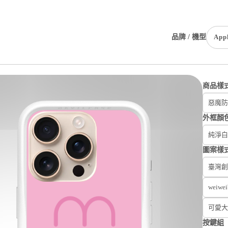
品牌 / 機型
App
商品樣
惡魔防摔
外框顏
純淨白
圖案樣
臺灣創
weiwe
可愛大
按鍵組