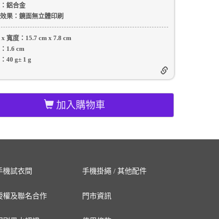
：
鋁合金
效果：
鏡面無立體印刷
 x 寬度：
15.7 cm
x
7.8 cm
：
1.6 cm
：
40 g
±
1
g
加入購物車
手機試衣間
手機掛繩 / 其他配件
授權及聯名合作
門市資訊