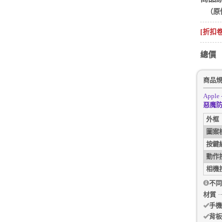
（原
[折扣
總價
商品
Apple 
惡魔防摔
外框
圖案
按鍵
動作
相機
不同
材質
手機
背板