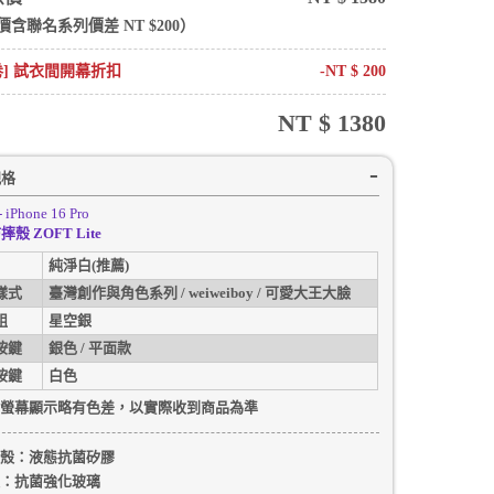
價含
聯名系列
價差 NT $
200
）
卷] 試衣間開幕折扣
-NT $
200
NT $
1380
規格
- iPhone 16 Pro
殼 ZOFT Lite
純淨白(推薦)
樣式
臺灣創作與角色系列 / weiweiboy / 可愛大王大臉
組
星空銀
按鍵
銀色 / 平面款
按鍵
白色
螢幕顯示略有色差，以實際收到商品為準
殼
：液態抗菌矽膠
：抗菌強化玻璃