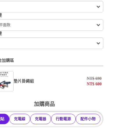
鍵
 平面款
鍵
合加購區
NT$
690
墊片掛繩組
NT$
600
undefined / undefined
加購商品
掛繩
護貼
充電線
充電器
行動電源
配件小物