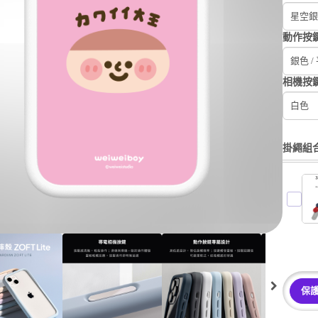
星空銀
動作按
銀色 /
相機按
白色
掛繩組
保