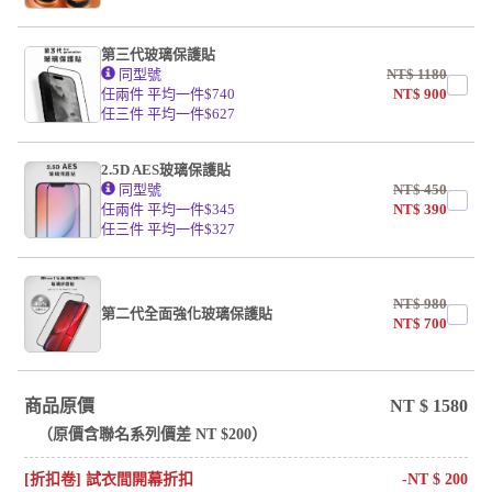
第三代玻璃保護貼
同型號
NT$
1180
任兩件 平均一件$740
NT$
900
任三件 平均一件$627
2.5D AES玻璃保護貼
同型號
NT$
450
任兩件 平均一件$345
NT$
390
任三件 平均一件$327
NT$
980
第二代全面強化玻璃保護貼
NT$
700
商品原價
NT $
1580
（原價含
聯名系列
價差 NT $
200
）
[折扣卷] 試衣間開幕折扣
-NT $
200