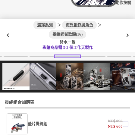
動作按鍵
選擇系列
＞
海外創作與角色
＞
墨繪師御歌頭(16)
背水一戰
彩繪商品需 3-5 個工作天製作
掛繩組合加購區
NT$
690
墊片掛繩組
NT$
600