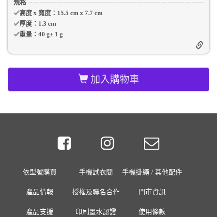
規格
高度 x 寬度：
15.5 cm
x
7.7 cm
厚度：
1.3 cm
重量：
40 g
±
1
g
加入購物車
依型號購買
手機試衣間
手機掛繩 / 其他配件
產品情報
授權及聯名合作
門市資訊
產品支援
印刷墨水認證
使用條款