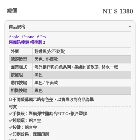
NT $
1380
總價
商品規格
Apple - iPhone 16 Pro
惡魔防摔殼 標準版 2
外框
超透黑(永不發黃)
鏡頭造型
黑色 / 斜面款
圖案樣式
海外創作與角色系列 / 墨繪師御歌頭 / 背水一戰
按鍵組
黑色
動作按鍵
黑色 / 平面款
相機按鍵
黑色
不同螢幕顯示略有色差，以實際收到商品為準
材質
手機殼
：聚酯彈性體結合PCTG+複合塑膠
鏡頭環：
鋁合金
按鍵：
鋁合金
印刷效果：
霧面印刷