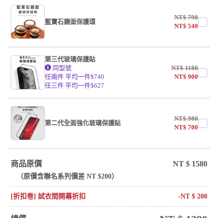
NT$
790
藍寶石鏡面保護環
NT$
540
第三代玻璃保護貼
同型號
NT$
1180
任兩件 平均一件$740
NT$
900
任三件 平均一件$627
NT$
980
第二代全面強化玻璃保護貼
NT$
700
商品原價
NT $
1580
（原價含
聯名系列
價差 NT $
200
）
[折扣卷] 試衣間開幕折扣
-NT $
200