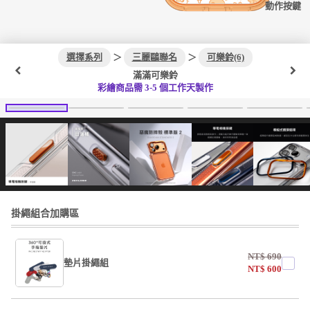
動作按鍵
選擇系列
＞
三麗鷗聯名
＞
可樂鈴(6)
滿滿可樂鈴
彩繪商品需 3-5 個工作天製作
掛繩組合加購區
NT$
690
墊片掛繩組
NT$
600
undefined / undefined