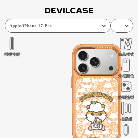
Apple
/
iPhone 17 Pro
相機按鍵
商品樣式
外框顏色
鏡頭造型
按鍵組