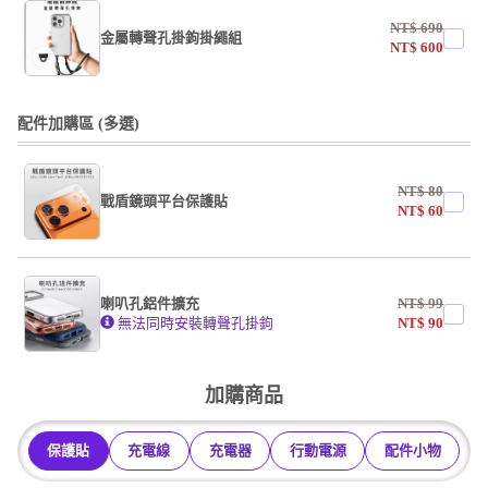
NT$
690
掛繩
金屬轉聲孔掛鉤掛繩組
NT$
600
undefined / undefined
undefined / undefined
配件加購區 (多選)
掛繩
NT$
80
戰盾鏡頭平台保護貼
undefined / undefined
NT$
60
AF霧面開口版
AF霧面全滿版
喇叭孔鋁件擴充
NT$
99
系列
無法同時安裝轉聲孔掛鉤
NT$
90
undefined / undefined
加購商品
保護貼
充電線
充電器
行動電源
配件小物